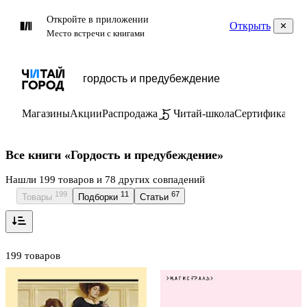
Откройте в приложении
Открыть
Место встречи с книгами
Магазины
Акции
Распродажа
Читай-школа
Сертификаты
П
Все книги «Гордость и предубеждение»
Нашли 199 товаров и 78 других совпадений
199
11
67
Товары
Подборки
Статьи
199 товаров