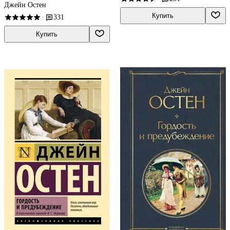
Джейн Остен
Купить
331
·
Купить