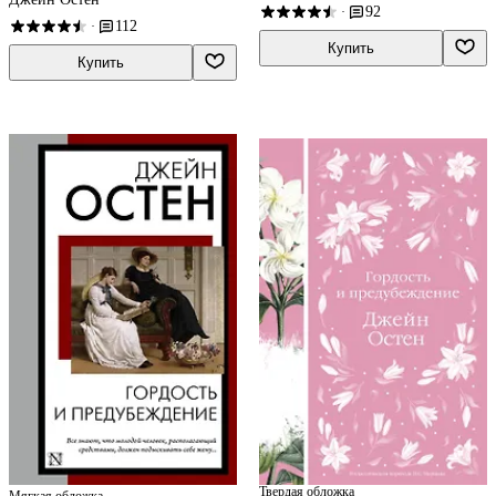
92
·
112
·
Купить
Купить
Твердая обложка
Мягкая обложка