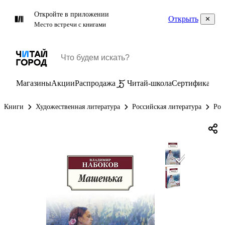
Откройте в приложении
Открыть
Место встречи с книгами
Магазины
Акции
Распродажа
Читай-школа
Сертификаты
П
Книги
Художественная литература
Российская литература
Рос