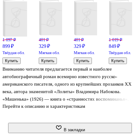
1 097 ₽
401 ₽
401 ₽
1 019 ₽
899 ₽
329 ₽
329 ₽
849 ₽
Твёрдая обл.
Мягкая обл.
Мягкая обл.
Твёрдая обл.
Купить
Купить
Купить
Купить
Вниманию читателя предлагается первый и наиболее
автобиографичный роман всемирно известного русско-
американского писателя, одного из крупнейших прозаиков XX
века, автора знаменитой «Лолиты» Владимира Набокова.
«Машенька» (1926) — книга о «странностях воспоминанья», о
Перейти к описанию и характеристикам
прихотливом переплетении жизненных узоров прошлого и
настоящего, о «восхитительном событии» воскрешения главным
героем — живущим в Берлине русским эмигрантом Львом
Ганиным — истории своей первой любви. Роман, действие
В закладки
которого охватывает всего шесть дней и в котором совсем