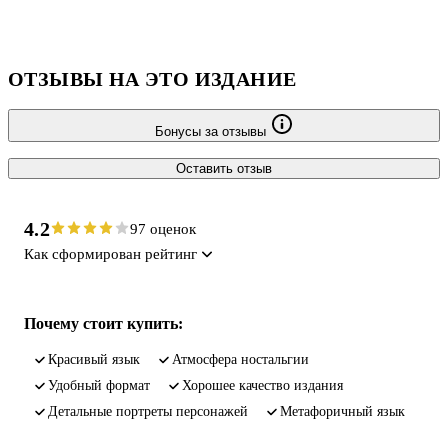
немного персонажей, обретает эмоциональную пронзительность
и смысловую глубину благодаря страстной силе ганинской (и
авторской) памяти, верной иррациональным
ОТЗЫВЫ НА ЭТО ИЗДАНИЕ
Бонусы за отзывы
Оставить отзыв
4.2
97 оценок
Как сформирован рейтинг
Почему стоит купить:
красивый язык
атмосфера ностальгии
удобный формат
хорошее качество издания
детальные портреты персонажей
метафоричный язык