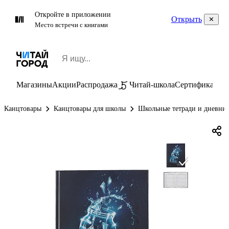
Откройте в приложении
Открыть
Место встречи с книгами
Магазины
Акции
Распродажа
Читай-школа
Сертификаты
П
Канцтовары
Канцтовары для школы
Школьные тетради и дневни