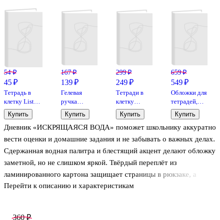
54 ₽
167 ₽
299 ₽
659 ₽
45 ₽
139 ₽
249 ₽
549 ₽
Тетрадь в
Гелевая
Тетради в
Обложки для
клетку Listoff
ручка
клетку
тетрадей,
«Классическая
зеленая 0,7
Hatber, 18
учебников и
Купить
Купить
Купить
Купить
серия» в
мм, Crown
листов,
школьного
Дневник «ИСКРЯЩАЯСЯ ВОДА» поможет школьнику аккуратно
ассортименте,
«Зеленая» 10
журнала, 100
12 листов
штук
мкм, А4
вести оценки и домашние задания и не забывать о важных делах.
302х440 мм,
Сдержанная водная палитра и блестящий акцент делают обложку
Топ-Спин, 10
заметной, но не слишком яркой. Твёрдый переплёт из
штук
ламинированного картона защищает страницы в рюкзаке, а
Перейти к описанию и характеристикам
матовая поверхность приятна на ощупь и меньше собирает
отпечатки. Печать по фольге и выборочный УФ-лак
подчёркивают детали оформления. Формат А5 удобно носить с
360 ₽