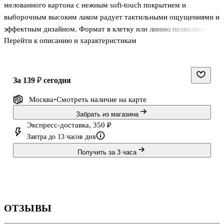
мелованного картона с нежным soft-touch покрытием и
выборочным высоким лаком радует тактильными ощущениями и
эффектным дизайном. Формат в клетку или линию позволяет
Перейти к описанию и характеристикам
выбрать подходящий вариант для разных предметов.
Встроенные справочные материалы и титульный лист делают
тетрадь практичным помощником в учёбе. Скруглённые углы
придают этой серии аккуратный и лаконичный вид. Внутренний
за 139 ₽
сегодня
блок тетрадей представлен 48 листами плотностью 60 г/м².
Москва
Смотреть наличие
на карте
Забрать из магазина
Экспресс-доставка, 350 ₽
Завтра до 13 часов дня
Получить за 3 часа
ОТЗЫВЫ