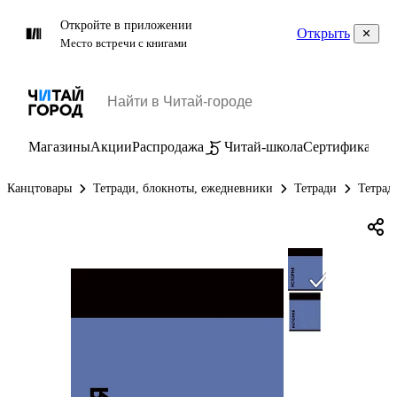
Откройте в приложении
Открыть
Место встречи с книгами
Магазины
Акции
Распродажа
Читай-школа
Сертификаты
П
Канцтовары
Тетради, блокноты, ежедневники
Тетради
Тетрад