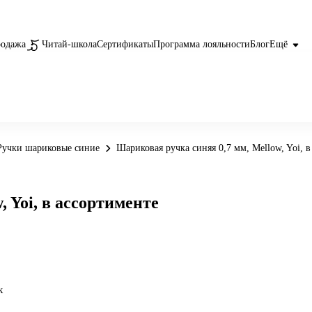
родажа
Читай-школа
Сертификаты
Программа лояльности
Блог
Ещё
Ручки шариковые синие
Шариковая ручка синяя 0,7 мм, Mellow, Yoi, в
 Yoi, в ассортименте
к