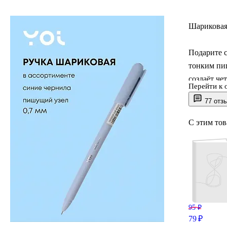
Шариковая 
Подарите с
тонким пи
создаёт че
Перейти к 
77 отз
Нежные отт
бумаге пре
С этим то
получить к
представле
Эта ручка 
дневника, 
95 ₽
Мы в Читай
79 ₽