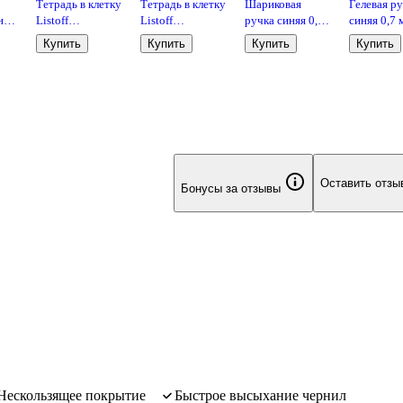
Тетрадь в клетку
Тетрадь в клетку
Шариковая
Гелевая р
ный
Listoff
Listoff
ручка синяя 0,7
синяя 0,7 
«Классическая
«Классическая
мм, BPS-GP-F L,
Spring, Yoi
Купить
Купить
Купить
Купить
oi,
серия» в
серия» в
Pilot
ассортиме
ассортименте,
ассортименте,
е
18 листов
24 листа
Оставить отзы
Бонусы за отзывы
нескользящее покрытие
быстрое высыхание чернил