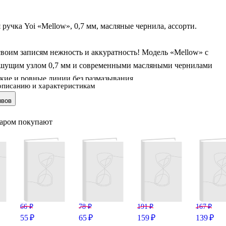
ручка Yoi «Mellow», 0,7 мм, масляные чернила, ассорти.
воим записям нежность и аккуратность! Модель «Mellow» с
шущим узлом 0,7 мм и современными масляными чернилами
ткие и ровные линии без размазывания.
описанию и характеристикам
ывов
енки корпуса поднимут настроение, а лёгкое скольжение по
вратит письмо в настоящее удовольствие. Учтите, что вы можете
варом покупают
ак розовую так и голубую или нежно-серую ручку, товар
н в ассортименте без возможности выбора.
станет вашим идеальным спутником для ведения личного
создания конспектов или творческих экспериментов.
66 ₽
78 ₽
191 ₽
167 ₽
-городе создали Yoi, чтобы предложить вам п
55 ₽
65 ₽
159 ₽
139 ₽