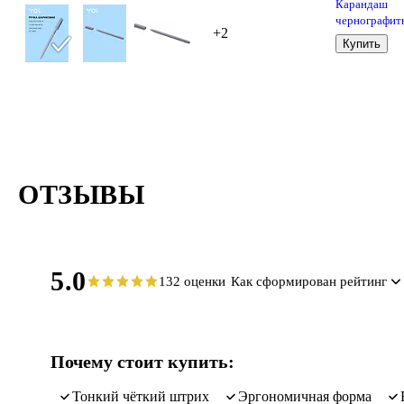
Карандаш
чернографит
+2
с ластиком
Купить
«Metallic», Y
HB, в
ассортимент
ОТЗЫВЫ
5.0
132 оценки
Как сформирован рейтинг
Почему стоит купить:
тонкий чёткий штрих
эргономичная форма