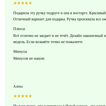
Подарила эту ручку подруге и она в восторге. Красивы
Отличный вариант для подарка. Ручка произошла все ож
Плюсы
Всё отлично не заедает и не течёт. Дизайн лаконичный н
модель. Если возьмёте точно не пожалеете
Минусы
Минусов не нашли
Алёна
Из всех ручек, что я покупала в Читай городе - эта самая