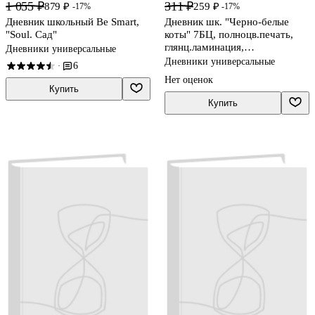
1 055 ₽
311 ₽
879 ₽
259 ₽
-17%
-17%
Дневник школьный Be Smart,
Дневник шк. "Черно-белые
"Soul. Сад"
коты" 7БЦ, полноцв.печать,
глянц.ламинация,
Дневники универсальные
универс.шпаргалка
Дневники универсальные
6
·
Нет оценок
Купить
Купить