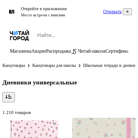
Откройте в приложении
Открыть
Место встречи с книгами
Магазины
Акции
Распродажа
Читай-школа
Сертификаты
П
Канцтовары
Канцтовары для школы
Школьные тетради и дневни
Дневники универсальные
1 210 товаров