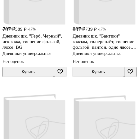
707 ₽
887 ₽
589 ₽
739 ₽
-17%
-17%
Дневник шк. "Герб. Черный",
Дневник шк. "Бантики"
иск.кожа, тиснение фольгой,
кожзам, тв.переплёт, тиснение
ляссе, BG
фольгой, пантон, одно ляссе,
загругл.углы,
Дневники универсальные
Дневники универсальные
универс.шпаргалка
Нет оценок
Нет оценок
Купить
Купить