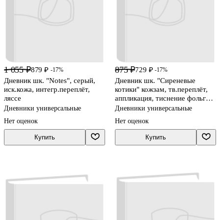
1 055 ₽
875 ₽
879 ₽
729 ₽
-17%
-17%
Дневник шк. "Notes", серый,
Дневник шк. "Сиреневые
иск.кожа, интегр.переплёт,
котики" кожзам, тв.переплёт,
ляссе
аппликация, тиснение фольгой,
пантон, застежка-резинка,
Дневники универсальные
Дневники универсальные
одно ляссе, загругл.углы,
Нет оценок
Нет оценок
универс.шпаргалка
Купить
Купить