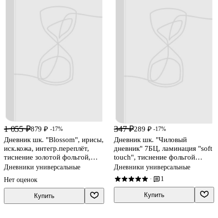
1 055 ₽
347 ₽
879 ₽
289 ₽
-17%
-17%
Дневник шк. "Blossom", ирисы,
Дневник шк. "Чиловый
иск.кожа, интегр.переплёт,
дневник" 7БЦ, ламинация "soft
тиснение золотой фольгой,
touch", тиснение фольгой
ляссе
«Золото»
Дневники универсальные
Дневники универсальные
1
·
Нет оценок
Купить
Купить