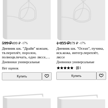
599 ₽
1 055 ₽
499 ₽
879 ₽
-17%
-17%
Дневник шк. "Драйв" кожзам,
Дневник шк. "Ocean", пучина,
тв.переплёт, поролон,
иск.кожа, интегр.переплёт,
полноцв.печать, одно ляссе,
ляссе
универс.шпаргалка
Дневники универсальные
Дневники универсальные
1
·
Нет оценок
Купить
Купить