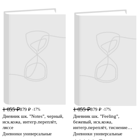
1 055 ₽
1 055 ₽
879 ₽
879 ₽
-17%
-17%
Дневник шк. "Notes", черный,
Дневник шк. "Feeling",
иск.кожа, интегр.переплёт,
бежевый, иск.кожа,
ляссе
интегр.переплёт, тиснение
золотой фольгой, ляссе
Дневники универсальные
Дневники универсальные