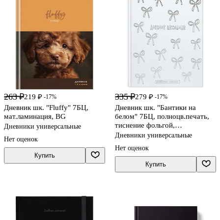
263 ₽
335 ₽
219 ₽
279 ₽
-17%
-17%
Дневник шк. "Fluffy" 7БЦ,
Дневник шк. "Бантики на
мат.ламинация, BG
белом" 7БЦ, полноцв.печать,
тиснение фольгой,
Дневники универсальные
глянц.ламинация, пантон,
Дневники универсальные
Нет оценок
универс.шпаргалка
Нет оценок
Купить
Купить