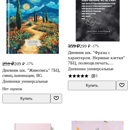
359 ₽
299 ₽
-17%
Дневник шк. "Фразы с
характером. Нервные клетки"
7БЦ, полноцв.печать,
251 ₽
209 ₽
-17%
ламинация "софт-тач" вельвет,
Дневники универсальные
Дневник шк. "Живопись" 7БЦ,
пантон, универс.шпаргалка
глянц.ламинация, BG
1
·
Дневники универсальные
Купить
Нет оценок
Купить