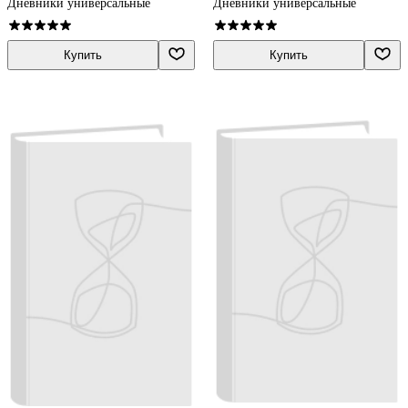
фольгой, глянц.ламинация,
универс.шпаргалка
Дневники универсальные
Дневники универсальные
пантон, универс.шпаргалка
Купить
Купить