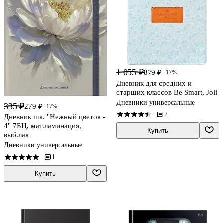
1 055 ₽
879 ₽
-17%
Дневник для средних и
старших классов Be Smart, Joli
Дневники универсальные
335 ₽
279 ₽
-17%
2
·
Дневник шк. "Нежный цветок -
4" 7БЦ, мат.ламинация,
Купить
выб.лак
Дневники универсальные
1
·
Купить