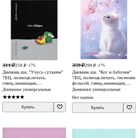
311 ₽
359 ₽
259 ₽
299 ₽
-17%
-17%
Дневник шк. "Учусь сутками"
Дневник шк. "Кот и бабочки"
7БЦ, полноцв.печать,
7БЦ, полноцв.печать, тиснение
глянц.ламинация,
фольгой, глянц.ламинация,
универс.шпаргалка
пантон, универс.шпаргалка
Дневники универсальные
Дневники универсальные
Нет оценок
Купить
Купить