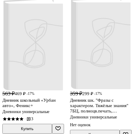
563 ₽
359 ₽
469 ₽
299 ₽
-17%
-17%
Дневник школьный «Урбан
Дневник шк. "Фразы с
авто», Феникс+
характером. Тяжёлые знания"
7БЦ, полноцв.печать,
Дневники универсальные
ламинация "софт-тач" вельвет,
Дневники универсальные
3
·
пантон, универс.шпаргалка
Нет оценок
Купить