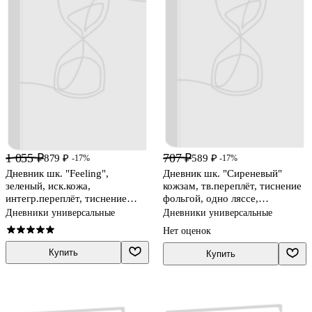
1 055 ₽
707 ₽
879 ₽
589 ₽
-17%
-17%
Дневник шк. "Feeling",
Дневник шк. "Сиреневый"
зеленый, иск.кожа,
кожзам, тв.переплёт, тиснение
интегр.переплёт, тиснение
фольгой, одно ляссе,
золотой фольгой, ляссе
загругл.углы,
Дневники универсальные
Дневники универсальные
универс.шпаргалка
Нет оценок
Купить
Купить