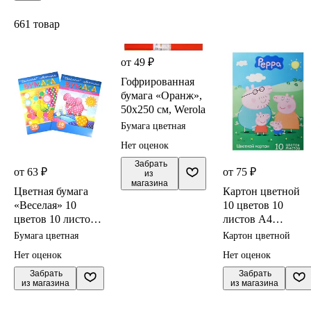
661 товар
от 49 ₽
Гофрированная
бумага «Оранж»,
50х250 см, Werola
Бумага цветная
Нет оценок
 Забрать

от 63 ₽
от 75 ₽
из 
магазина
Цветная бумага
Картон цветной
«Веселая» 10
10 цветов 10
цветов 10 листов
листов А4
А4, мелованная
"Свинка Пеппа",
Бумага цветная
Картон цветной
двухсторонняя,
односторонний
Нет оценок
Нет оценок
BG, в
ассортименте
 Забрать

 Забрать

из магазина
из магазина