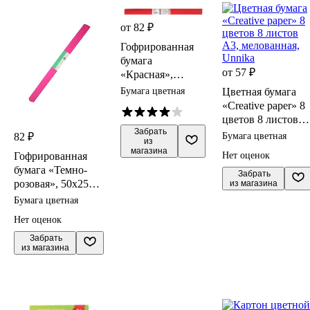
от 82 ₽
Гофрированная
бумага
от 57 ₽
«Красная»,
50х250 см, Werola
Бумага цветная
Цветная бумага
«Creative paper» 8
цветов 8 листов
 Забрать

А3, мелованная,
82 ₽
Бумага цветная
из 
Unnika
магазина
Гофрированная
Нет оценок
бумага «Темно-
 Забрать

розовая», 50х250
из магазина
см, 32г/м2,
Бумага цветная
Greenwich Line
Нет оценок
 Забрать

из магазина