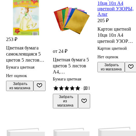
205 ₽
Картон цветной
10цв 10л А4
253 ₽
цветной УЗОРЫ,
Альт
Цветная бумага
Картон цветной
от 24 ₽
самоклеящаяся 5
Нет оценок
Цветная бумага 5
цветов 5 листов
 Забрать

цветов 5 листов
А4, с блёстками,
Бумага цветная
из магазина
А4,
АппликА, в
Нет оценок
металлизированн
ассортименте
Бумага цветная
ая, с рисунком,
 Забрать

из магазина
·
1
Феникс+
 Забрать

из 
магазина