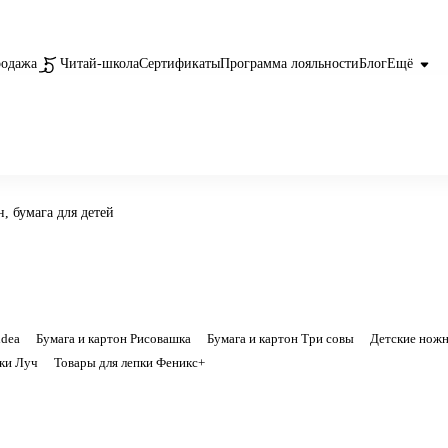
родажа
Читай-школа
Сертификаты
Программа лояльности
Блог
Ещё
, бумага для детей
idea
Бумага и картон Рисовашка
Бумага и картон Три совы
Детские нож
пки Луч
Товары для лепки Феникс+