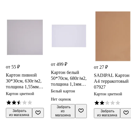
от 499 ₽
от 55 ₽
от 27 ₽
Картон белый
Картон пивной
SADIPAL Картон
50*70см, 680г/м2,
30*30см, 630г/м2,
А4 терракотовый
толщина 1,1мм,
толщина 1,55мм,
07927
крашенный в
Белый картон
DECORITON
Картон цветной
Картон цветной
массе,
Нет оценок
DECORITON
 Забрать

 Забрать

из 
 Забрать

из магазина
магазина
из магазина