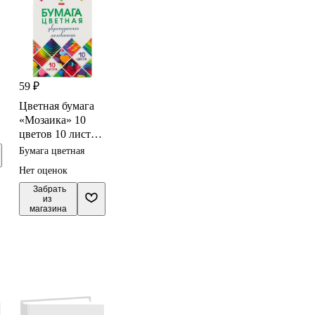
59 ₽
Цветная бумага
«Мозаика» 10
цветов 10 листов
А4, мелованная
Бумага цветная
двухсторонняя,
Нет оценок
скрепка, Hatber
 Забрать

из 
магазина