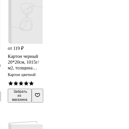
от 119 ₽
Картон черный
20*20см, 1015г/
а
м2, толщина
1,5мм,
Картон цветной
крашенный в
массе,
DECORITON
 Забрать

из 
магазина