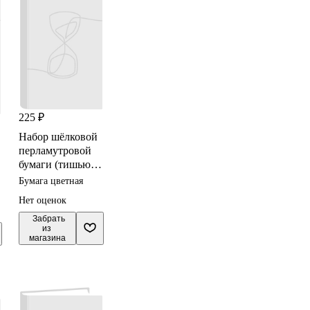
225 ₽
Набор шёлковой
перламутровой
бумаги (тишью)
10л, 2цв.,
Бумага цветная
500*660мм.
Нет оценок
золотистый и
кварцевый
 Забрать

из 
магазина