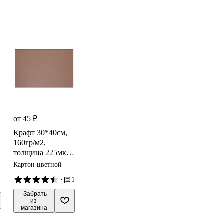
от 45 ₽
Крафт 30*40см,
160гр/м2,
толщина 225мкм,
DECORITON
Картон цветной
·
1
 Забрать

из 
магазина