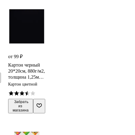
от 99 ₽
Картон черный
20*20см, 880г/м2,
толщина 1,25мм,
крашенный в
Картон цветной
массе,
DECORITON
 Забрать

из 
магазина