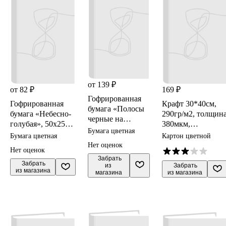
от 139 ₽
от 82 ₽
169 ₽
Гофрированная
Гофрированная
Крафт 30*40см,
бумага «Полосы
бумага «Небесно-
290гр/м2, толщин
черные на
голубая», 50х250
380мкм,
желтом», 50х250
Бумага цветная
см, 32г/м2,
DECORITON
Бумага цветная
Картон цветной
см, Werola
Greenwich Line
Нет оценок
Нет оценок
 Забрать

 Забрать

из 
 Забрать

из магазина
магазина
из магазина