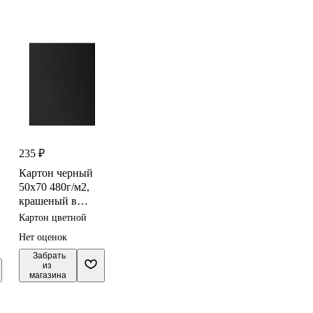
235 ₽
Картон черный
50х70 480г/м2,
крашеный в
массе, 1л, Folia
Картон цветной
Нет оценок
 Забрать

из 
магазина