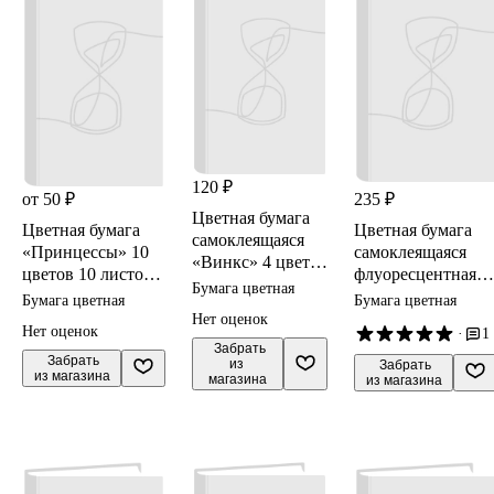
120 ₽
от 50 ₽
235 ₽
Цветная бумага
Цветная бумага
Цветная бумага
самоклеящаяся
«Принцессы» 10
самоклеящаяся
«Винкс» 4 цвета
цветов 10 листов,
флуоресцентная
8 листов,
Бумага цветная
металлизированна
10 цветов 10
Бумага цветная
Бумага цветная
флюоресцентная,
я,
листов А4,
Нет оценок
Премьера
Нет оценок
·
1
флюоресцентная,
АппликА, в
Паблишинг
 Забрать

Academy Style, в
 Забрать

ассортименте
из 
 Забрать

из магазина
магазина
из магазина
ассортименте