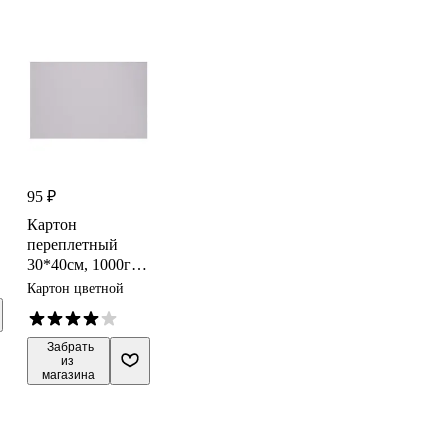
95 ₽
Картон
переплетный
30*40см, 1000г/
м2, толщина
Картон цветной
1,5мм,
DECORITON
 Забрать

из 
магазина