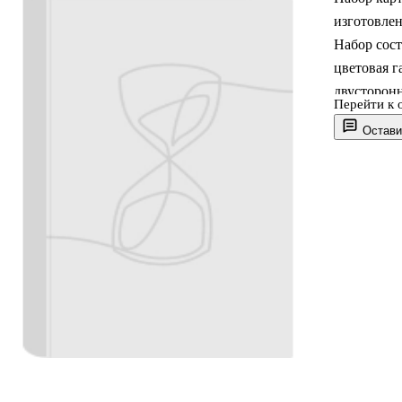
изготовлен
Набор сост
цветовая г
двусторонн
Перейти к 
поделок из
Остави
способност
Формат: A
Кол-во лис
Цвет: ассо
Упаковка:
Вес: 115 г.
Возраст:3+