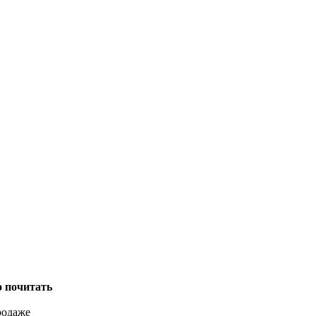
о почитать
родаже