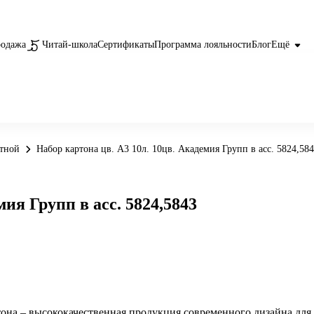
родажа
Читай-школа
Сертификаты
Программа лояльности
Блог
Ещё
етной
Набор картона цв. А3 10л. 10цв. Академия Групп в асс. 5824,58
ия Групп в асс. 5824,5843
она – высококачественная продукция современного дизайна для