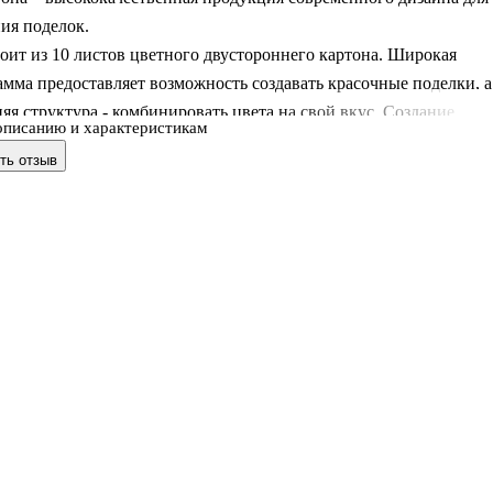
ия поделок.
оит из 10 листов цветного двустороннего картона. Широкая
амма предоставляет возможность создавать красочные поделки, а
яя структура - комбинировать цвета на свой вкус. Создание
описанию и характеристикам
 цветного картона позволяет ребенку развивать творческие
ть отзыв
и, кроме того, это увлекательный досуг.
3
тов: 10
рти
 картонный конверт