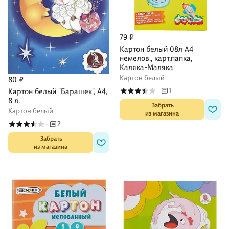
79 ₽
Картон белый 08л А4
немелов., карт.папка,
Каляка-Маляка
Картон белый
80 ₽
1
Картон белый "Барашек", А4,
·
8 л.
 Забрать

Картон белый
из магазина
2
·
 Забрать

из магазина