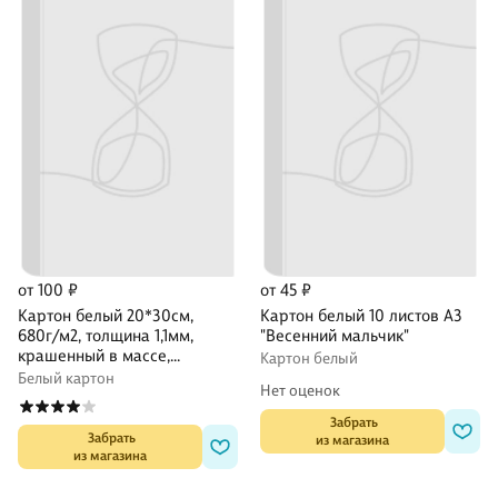
от 100 ₽
от 45 ₽
Картон белый 20*30см,
Картон белый 10 листов А3
680г/м2, толщина 1,1мм,
"Весенний мальчик"
крашенный в массе,
Картон белый
DECORITON
Белый картон
Нет оценок
 Забрать

 Забрать

из магазина
из магазина