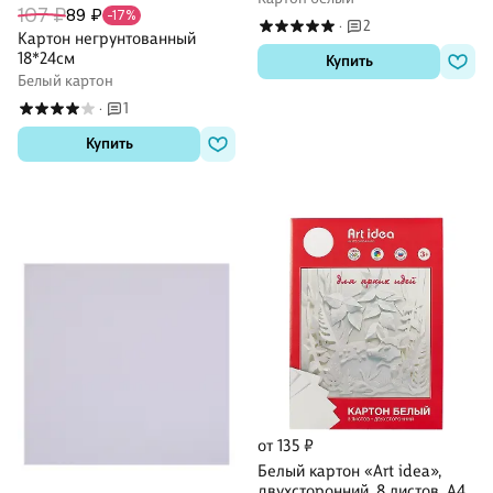
107 ₽
89 ₽
-17%
2
·
Картон негрунтованный
18*24см
Купить
Белый картон
1
·
Купить
от 135 ₽
Белый картон «Art idea»,
двухсторонний, 8 листов, А4