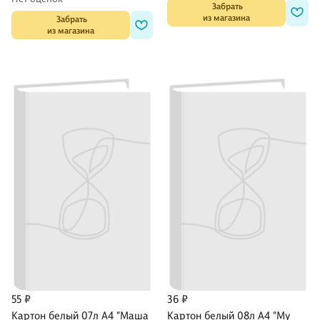
 Забрать

из магазина
 Забрать

из магазина
55 ₽
36 ₽
Картон белый 07л А4 "Маша
Картон белый 08л А4 "My