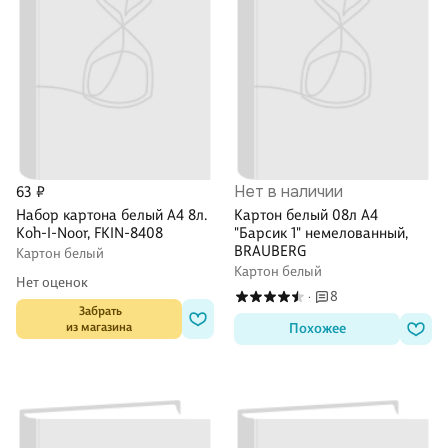
Нет в наличии
63 ₽
Набор картона белый А4 8л.
Картон белый 08л А4
Koh-I-Noor, FKIN-8408
"Барсик 1" немелованный,
BRAUBERG
Картон белый
Картон белый
Нет оценок
8
·
 Забрать

из магазина
Похожее