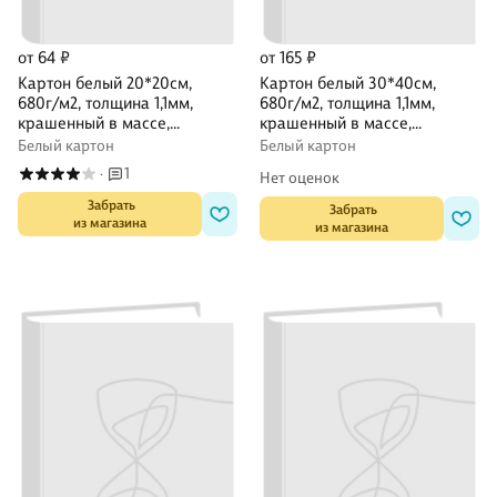
от 64 ₽
от 165 ₽
Картон белый 20*20см,
Картон белый 30*40см,
680г/м2, толщина 1,1мм,
680г/м2, толщина 1,1мм,
крашенный в массе,
крашенный в массе,
DECORITON
DECORITON
Белый картон
Белый картон
1
·
Нет оценок
 Забрать

 Забрать

из магазина
из магазина