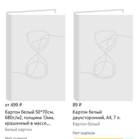
от 499 ₽
89 ₽
Картон белый 50*70см,
Картон белый
680г/м2, толщина 1,1мм,
двухсторонний, А4, 7 л.
крашенный в массе,
Картон белый
DECORITON
Белый картон
Нет оценок
Нет оценок