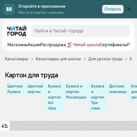
Откройте в приложении
Открыть
Место встречи с книгами
Магазины
Акции
Распродажа
Читай-школа
Сертификаты
Прог
Канцтовары
Канцтовары для школы
Для уроков труда
Кар
Картон для труда
Цветная
Цветной
Бумага
Бумага и
Бумага
Детские
Кл
бумага
картон
и
картон
и
ножницы
дл
картон
Рисовашка
картон
шк
Art
Три
idea
совы