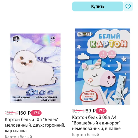
Купить
107 ₽
89 ₽
-17%
192 ₽
160 ₽
-17%
Картон белый 08л А4
Картон белый 10л "Белёк"
"Волшебный единорог"
мелованный, двухсторонний,
немелованный, в папке
карт.папка
Картон белый
Картон белый