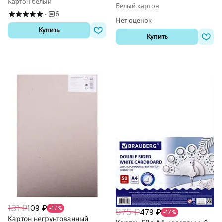
Картон белый
Белый картон
6
·
Нет оценок
Купить
Купить
131 ₽
109 ₽
-17%
575 ₽
479 ₽
-17%
Картон негрунтованный