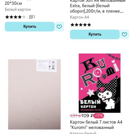
Картон 50л А4 мелованный
20*30см
Extra, белый (белый
Белый картон
оборот),200г/м, в пленке,
Brauberg
1
Картон А4
·
Купить
Купить
131 ₽
109 ₽
-17%
Картон белый 7 листов А4
"Kuromi" мелованный
Картон белый