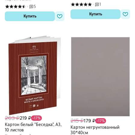
1
·
5
·
Купить
Купить
263 ₽
219 ₽
-17%
215 ₽
179 ₽
-17%
Картон белый "Беседка", А3,
Картон негрунтованный
10 листов
30*40см