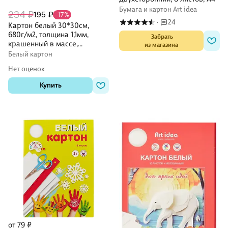
Бумага и картон Art idea
234 ₽
195 ₽
-17%
24
·
Картон белый 30*30см,
680г/м2, толщина 1,1мм,
 Забрать

крашенный в массе,
из магазина
DECORITON
Белый картон
Нет оценок
Купить
от 79 ₽