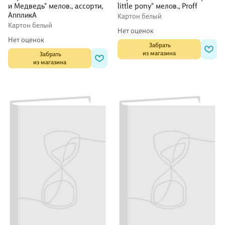
и Медведь" мелов., ассорти,
little pony" мелов., Proff
АппликА
Картон белый
Картон белый
Нет оценок
Нет оценок
 Забрать

из магазина
 Забрать

из магазина