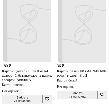
180 ₽
36 ₽
Картон цветной 05цв 05л А4
Картон белый 08л А4 "My little
флюор.,блёстки,мелов.,в папке,
pony" мелов., Proff
ассорти, АппликА
Картон белый
Картон цветной
Нет оценок
Нет оценок
 Забрать

из магазина
 Забрать

из магазина