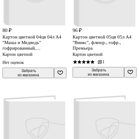
80 ₽
96 ₽
Картон цветной 04цв 04л А4
Картон цветной 05цв 05л А4
"Маша и Медведь"
"Винкс", флюор., гофр.,
гофрированный,
Премьера
перламутровый, ассорти,
Картон цветной
Картон цветной
Апплика
1
·
Нет оценок
 Забрать

 Забрать

из магазина
из магазина