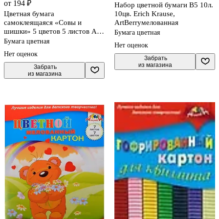
от 194 ₽
Набор цветной бумаги В5 10л.
Цветная бумага
10цв. Erich Krause,
самоклеящаяся «Совы и
ArtBerryмелованная
шишки» 5 цветов 5 листов А4,
Бумага цветная
мелованная, Unnika
Бумага цветная
Нет оценок
Нет оценок
 Забрать

из магазина
 Забрать

из магазина