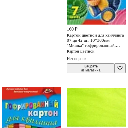
160 ₽
Картон цветной для квиллинга
07 цв 42 шт 10*300мм
"Мишка" гофрированный,
инд.уп, подвес, Апплика
Картон цветной
Нет оценок
 Забрать

из магазина