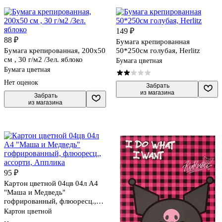
149 ₽
88 ₽
Бумага крепированная
Бумага крепированная, 200х50
50*250см голубая, Herlitz
см , 30 г/м2 /Зел. яблоко
Бумага цветная
Бумага цветная
Нет оценок
 Забрать

из магазина
 Забрать

из магазина
95 ₽
Картон цветной 04цв 04л А4
"Маша и Медведь"
гофрированный, флюоресц.,
ассорти, Апплика
Картон цветной