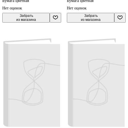
КонцепТ-Стиль, в
Бумага цветная
Бумага цветная
ассортименте
Нет оценок
Нет оценок
 Забрать

 Забрать

из магазина
из магазина