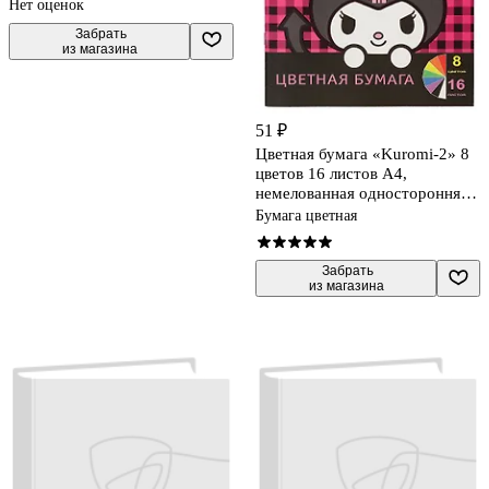
Нет оценок
 Забрать

из магазина
51 ₽
Цветная бумага «Kuromi-2» 8
цветов 16 листов А4,
немелованная односторонняя,
скрепка, Centrum
Бумага цветная
 Забрать

из магазина