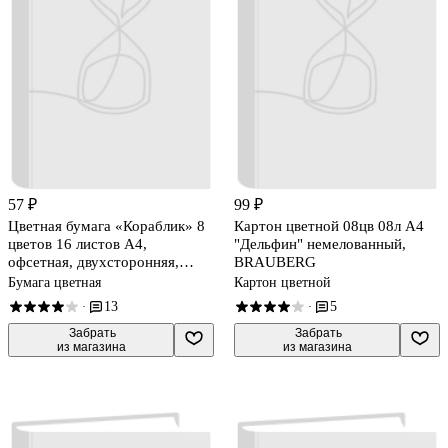
57 ₽
99 ₽
Цветная бумага «Кораблик» 8
Картон цветной 08цв 08л А4
цветов 16 листов А4,
"Дельфин" немелованный,
офсетная, двухсторонняя,
BRAUBERG
скрепка, Brauberg
Бумага цветная
Картон цветной
13
5
·
·
 Забрать

 Забрать

из магазина
из магазина