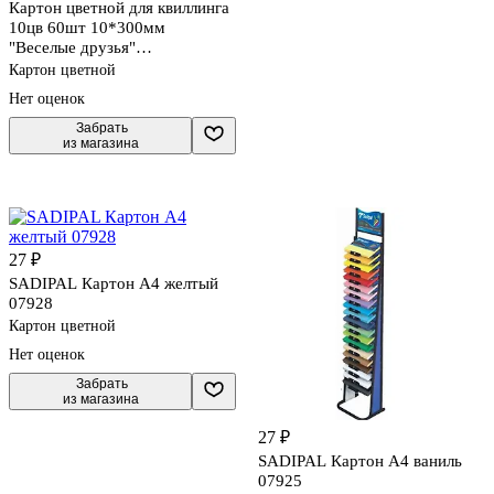
Картон цветной для квиллинга
10цв 60шт 10*300мм
"Веселые друзья"
гофрированный, инд.уп,
Картон цветной
подвес, Апплика
Нет оценок
 Забрать

из магазина
27 ₽
SADIPAL Картон А4 желтый
07928
Картон цветной
Нет оценок
 Забрать

из магазина
27 ₽
SADIPAL Картон А4 ваниль
07925