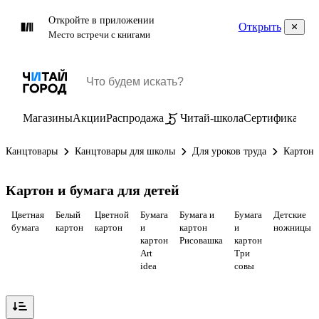
Откройте в приложении
Открыть
Место встречи с книгами
Магазины
Акции
Распродажа
Читай-школа
Сертификаты
П
Канцтовары
Канцтовары для школы
Для уроков труда
Картон,
Картон и бумага для детей
Цветная
Белый
Цветной
Бумага
Бумага и
Бумага
Детские
бумага
картон
картон
и
картон
и
ножницы
картон
Рисовашка
картон
Art
Три
idea
совы