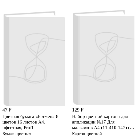
47 ₽
129 ₽
Цветная бумага «Бэтмен» 8
Набор цветной картона для
цветов 16 листов А4,
аппликации №17 Для
офсетная, Proff
мальчиков А4 (11-410-147) (10
видов/10 листов) (папка)
Бумага цветная
Картон цветной