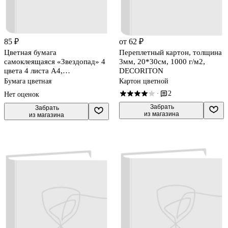
85 ₽
от 62 ₽
Цветная бумага
Переплетный картон, толщина
самоклеящаяся «Звездопад» 4
3мм, 20*30см, 1000 г/м2,
цвета 4 листа А4,
DECORITON
металлизированная, BG
Бумага цветная
Картон цветной
2
·
Нет оценок
 Забрать

 Забрать

из магазина
из магазина