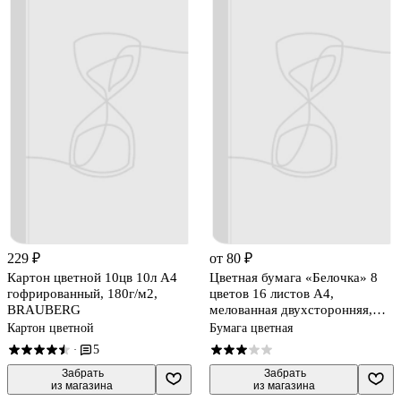
229 ₽
от 80 ₽
Картон цветной 10цв 10л А4
Цветная бумага «Белочка» 8
гофрированный, 180г/м2,
цветов 16 листов А4,
BRAUBERG
мелованная двухсторонняя,
Лилия Холдинг
Картон цветной
Бумага цветная
5
·
 Забрать

 Забрать

из магазина
из магазина