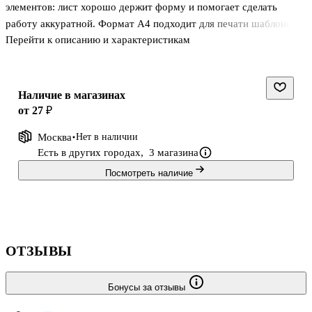
элементов: лист хорошо держит форму и помогает сделать
работу аккуратной. Формат А4 подходит для печати шаблонов и
Перейти к описанию и характеристикам
хранения в папке. Терракотовый картон А4 пригодится для
скрапбукинга, оформления подарков и творческих занятий дома.
Наличие в магазинах
от 27 ₽
Москва
Нет в наличии
Есть в других городах,
3 магазина
Посмотреть наличие
ОТЗЫВЫ
Бонусы за отзывы