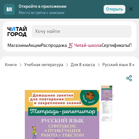
Откройте в приложении
Открыть
Место встречи с книгами
Магазины
Акции
Распродажа
Читай-школа
Сертификаты
Прог
Книги
Учебная литература
Для 8 класса
Русский язык 8 кла