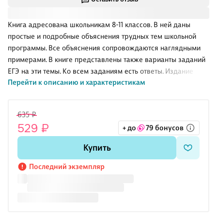
Книга адресована школьникам 8-11 классов. В ней даны
простые и подробные объяснения трудных тем школьной
программы. Все объяснения сопровождаются наглядными
примерами. В книге представлены также варианты заданий
ЕГЭ на эти темы. Ко всем заданиям есть ответы. Издание
Перейти к описанию и характеристикам
может стать отличным репетитором для подготовки к урокам
и к сдаче ЕГЭ.
635 ₽
529 ₽
+ до
79 бонусов
Купить
Последний экземпляр