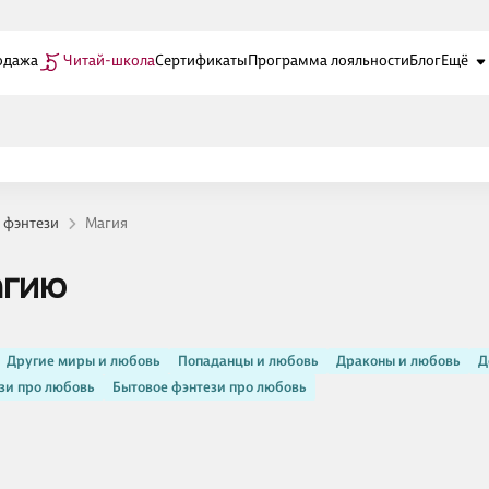
одажа
Читай-школа
Сертификаты
Программа лояльности
Блог
Ещё
 фэнтези
Магия
агию
Другие миры и любовь
Попаданцы и любовь
Драконы и любовь
Д
зи про любовь
Бытовое фэнтези про любовь