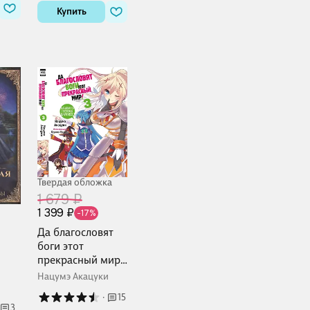
Купить
Твердая обложка
1 679 ₽
1 399 ₽
-17%
Да благословят
боги этот
прекрасный мир!
Книга 3 (Этот
Нацумэ Акацуки
замечательный
·
15
мир! / Богиня
3