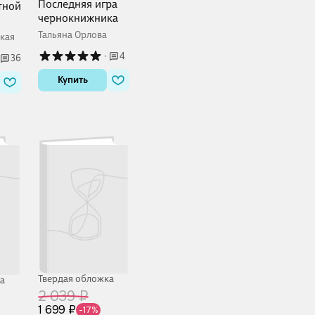
Последняя игра
тной
чернокнижника
Тальяна Орлова
кая
·
4
36
Купить
Твердая обложка
а
2 039 ₽
1 699 ₽
-17%