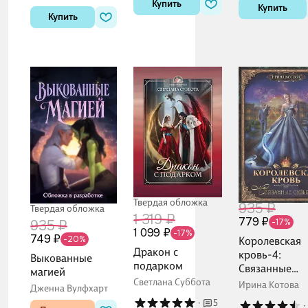
Купить
Купить
Купить
Твердая обложка
935 ₽
Твердая обложка
1 319 ₽
779 ₽
-17%
935 ₽
1 099 ₽
-17%
749 ₽
-20%
Королевская
Дракон с
кровь-4:
Выкованные
подарком
Связанные
магией
судьбы
Светлана Суббота
Ирина Котова
Дженна Вулфхарт
·
5
·