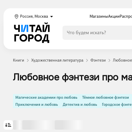
Россия, Москва
Магазины
Акции
Распр
Книги
Художественная литература
Фэнтези
Любовное
Любовное фэнтези про м
Магические академии про любовь
Тёмное любовное фэнтези
Приключения и любовь
Детектив и любовь
Городское фэнте
Показать ещё