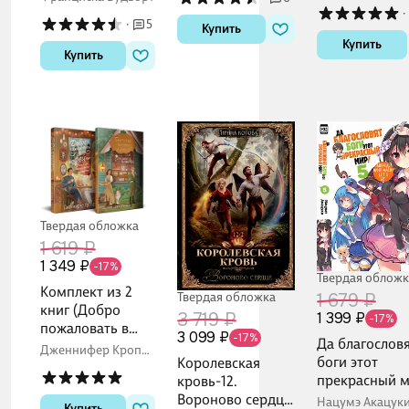
·
·
5
Купить
Купить
Купить
Твердая обложка
1 619 ₽
1 349 ₽
-17%
Твердая обложк
Комплект из 2
Твердая обложка
1 679 ₽
книг (Добро
3 719 ₽
1 399 ₽
-17%
пожаловать в
3 099 ₽
-17%
Да благослов
КоФЕЙню +
Дженнифер Кропф,
боги этот
Королевская
Братство
Дж. Пеннер
прекрасный м
кровь-12.
пекарей и магов
Книга 5 (Этот
Вороново сердце.
)
Нацумэ Акацуки
Купить