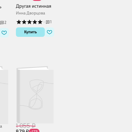
Другая истинная
ь
Инна Дворцова
·
1
2
Купить
1 055 ₽
а
879 ₽
-17%