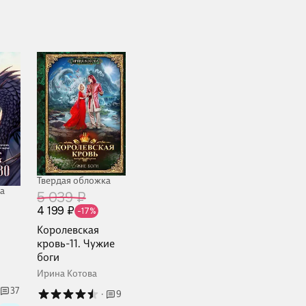
Твердая обложка
а
5 039 ₽
4 199 ₽
-17%
Королевская
кровь-11. Чужие
боги
Ирина Котова
37
·
9