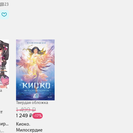
23
а
Твердая обложка
1 499 ₽
ят
1 249 ₽
-17%
ир!
Киоко.
Милосердие
,