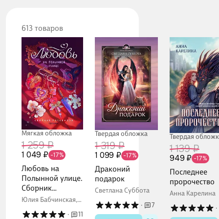
613 товаров
Мягкая обложка
Твердая обложка
Твердая обложк
1 259 ₽
1 319 ₽
1 139 ₽
1 049 ₽
1 099 ₽
-17%
-17%
949 ₽
-17%
Любовь на
Драконий
Последнее
Полынной улице.
подарок
пророчество
Сборник
Светлана Суббота
Анна Карелина
рассказов
Юлия Бабчинская,
·
7
Мария Сакрытина,
·
·
11
Анастасия Худякова