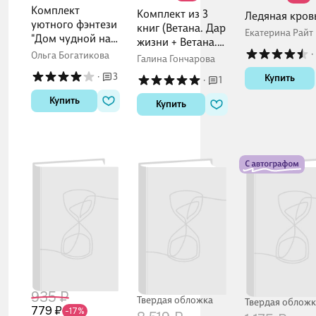
Комплект
Комплект из 3
Ледяная кров
уютного фэнтези
книг (Ветана. Дар
Екатерина Райт
"Дом чудной на
жизни + Ветана.
улице Лесной +
·
Дар смерти +
Ольга Богатикова
Галина Гончарова
Кошачий глаз в
Ветана. Дар
·
3
Купить
·
1
волшебный час"
исцеления)
Купить
Купить
935 ₽
Твердая обложка
Твердая обложк
779 ₽
-17%