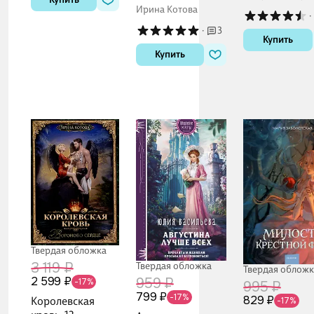
замечательн
Ч. 2
Куронэ Мисима
Ирина Котова
·
мир! / Богиня
·
3
благословляе
Купить
этот прекрас
Купить
мир!). Ранобэ
Твердая обложка
3 119 ₽
Твердая обложка
Твердая обложк
2 599 ₽
959 ₽
-17%
995 ₽
799 ₽
-17%
829 ₽
Королевская
-17%