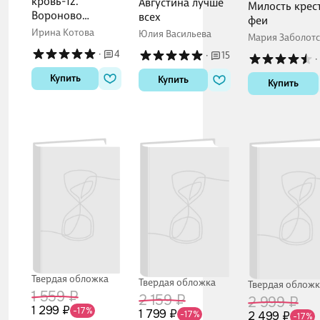
кровь-12.
Августина лучше
Милость крес
Вороново
всех
феи
сердце. Часть 1.
Ирина Котова
Юлия Васильева
Мария Заболотс
·
4
·
15
·
Купить
Купить
Купить
Твердая обложка
Твердая обложка
Твердая обложк
1 559 ₽
2 159 ₽
2 999 ₽
1 299 ₽
-17%
1 799 ₽
-17%
2 499 ₽
-17%