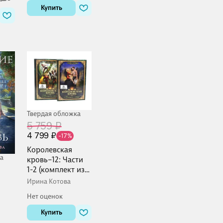
благословляет
Купить
этот прекрасный
мир!). Ранобэ
Твердая обложка
5 759 ₽
4 799 ₽
-17%
Королевская
а
кровь–12: Части
1-2 (комплект из
2-х книг)
Ирина Котова
Нет оценок
Купить