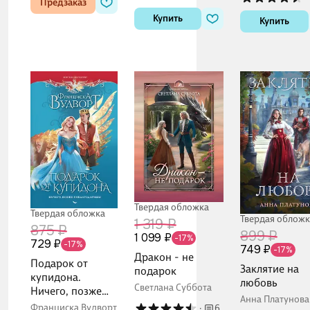
Предзаказ
Купить
Купить
Твердая обложка
Твердая обложка
Твердая обложк
1 319 ₽
875 ₽
899 ₽
1 099 ₽
-17%
729 ₽
-17%
749 ₽
-17%
Дракон - не
Подарок от
Заклятие на
подарок
купидона.
любовь
Светлана Суббота
Ничего, позже
Анна Платунова
поблагодаришь!
Франциска Вудворт
·
6