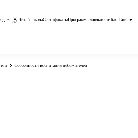
родажа
Читай-школа
Сертификаты
Программа лояльности
Блог
Ещё
тези
Особенности воспитания небожителей