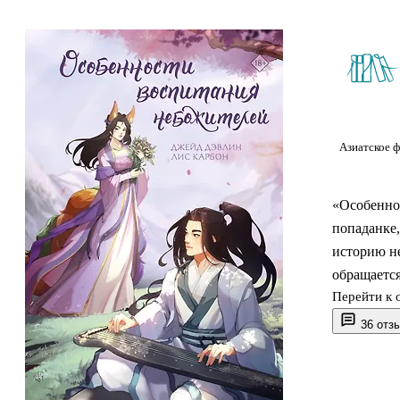
Азиатское ф
«Особенно
попаданке,
историю н
обращается
Перейти к 
чужими пра
только ром
36 отз
жёсткой и
написана н
истории о 