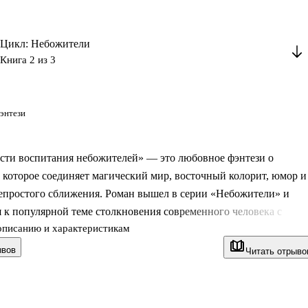
Цикл: Небожители
Книга 2 из 3
энтези
сти воспитания небожителей» — это любовное фэнтези о
 которое соединяет магический мир, восточный колорит, юмор и
епростого сближения. Роман вышел в серии «Небожители» и
 к популярной теме столкновения современного человека с
описанию и характеристикам
вилами, где привычная логика больше не работает. В центре не
антическая линия, но и попытка сохранить себя в обществе с
ывов
Читать отрыво
ерархией, странными обычаями и опасными существами. Книга
а русском языке и рассчитана на читателей, которым близки
переносе в другой мир, культурных различиях и отношениях,