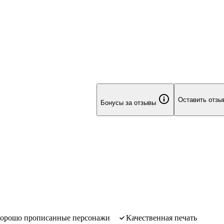
я под давлением новых обстоятельств.
нига
рач
Оставить отзы
Бонусы за отзывы
хорошо прописанные персонажи
качественная печать