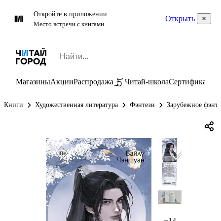
Откройте в приложении
Открыть
Место встречи с книгами
Магазины
Акции
Распродажа
Читай-школа
Сертификаты
П
Книги
Художественная литература
Фэнтези
Зарубежное фэнт
+14