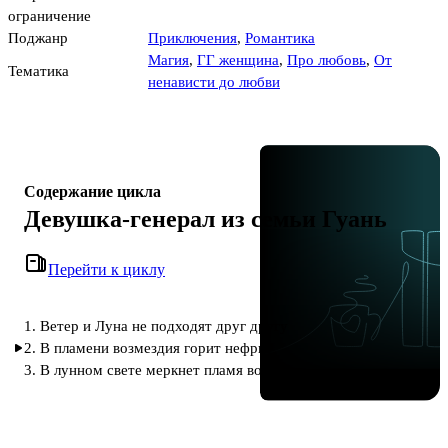
ограничение
Поджанр
Приключения
,
Романтика
Магия
,
ГГ женщина
,
Про любовь
,
От
Тематика
ненависти до любви
Содержание цикла
Девушка-генерал из семьи Гуань
Перейти к циклу
1. Ветер и Луна не подходят друг другу
2. В пламени возмездия горит нефрит
3. В лунном свете меркнет пламя войны