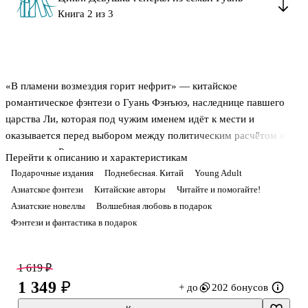
Книга 2 из 3
«В пламени возмездия горит нефрит» — китайское
романтическое фэнтези о Гуань Фэнъюэ, наследнице павшего
царства Ли, которая под чужим именем идёт к мести и
оказывается перед выбором между политическим расчётом и
чувствами. Роман продолжает цикл о девушке-генерале из семьи
Перейти к описанию и характеристикам
Гуань и развивает линию, где личное неизбежно сталкивается с
Подарочные издания
Поднебесная. Китай
Young Adult
политическим. Байлу Чэншуан соединяет придворные интриги,
Азиатское фэнтези
Китайские авторы
Читайте и помогайте!
скрытые мотивы и любовное напряжение, не уходя в сухую
Азиатские новеллы
Волшебная любовь в подарок
схему. Это история о мести, маске и чувствах, которым опасно
Фэнтези и фантастика в подарок
давать имя при дворе.
1 619 ₽
1 349 ₽
+ до
202 бонусов
О чём книга