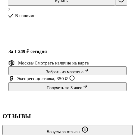
Купить
После падения царства Ли уцелевшие наследники объединяются,
7
чтобы отомстить за разрушенную страну и вернуть себе право
В наличии
на справедливость
за 1 249 ₽
сегодня
Москва
Смотреть наличие
на карте
Забрать из магазина
Экспресс-доставка, 350 ₽
Получить за 3 часа
ОТЗЫВЫ
Бонусы за отзывы