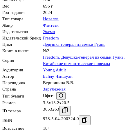
Вес
696 г
Год издания
2024
Тип товара
Новелла
Жанр
Фэнтези
Издательство
Эксмо
Издательский бренд
Freedom
Цикл
Девушка-генерал из семьи Гуань
Книга в цикле
№2
Freedom. Девушка-генерал из семьи Гуань.
Серия
Китайские романтические новеллы
Аудитория
Young Adult
Автор
Байлу Чэншуан
Переводчик
Вершинина В.В.
Страна
Зарубежная
Офсет
Тип бумаги
Размер
3.3x13.2x20.5
3053263
ID товара
978-5-04-200324-0
ISBN
Возрастное
18+