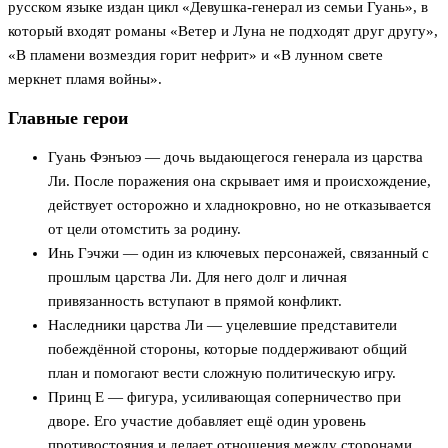
русском языке издан цикл «Девушка-генерал из семьи Гуань», в
который входят романы «Ветер и Луна не подходят друг другу»,
«В пламени возмездия горит нефрит» и «В лунном свете
меркнет пламя войны».
Главные герои
Гуань Фэнъюэ — дочь выдающегося генерала из царства
Ли. После поражения она скрывает имя и происхождение,
действует осторожно и хладнокровно, но не отказывается
от цели отомстить за родину.
Инь Гэчжи — один из ключевых персонажей, связанный с
прошлым царства Ли. Для него долг и личная
привязанность вступают в прямой конфликт.
Наследники царства Ли — уцелевшие представители
побеждённой стороны, которые поддерживают общий
план и помогают вести сложную политическую игру.
Принц Е — фигура, усиливающая соперничество при
дворе. Его участие добавляет ещё один уровень
противостояния и делает отношения между сторонами