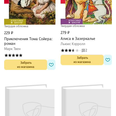
Твердая обложка
Твердая обложка
279 ₽
229 ₽
Алиса в Зазеркалье
Приключения Тома Сойера:
роман
Льюис Кэрролл
Марк Твен
2
·
 Забрать

из магазина
 Забрать

из магазина