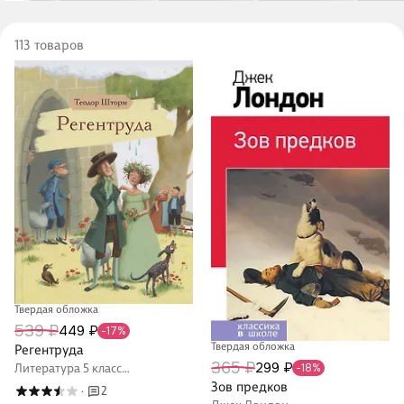
113 товаров
Твердая обложка
539 ₽
449 ₽
-17%
Твердая обложка
Регентруда
365 ₽
299 ₽
-18%
Литература 5 класс
внеклассное чтение
Зов предков
2
·