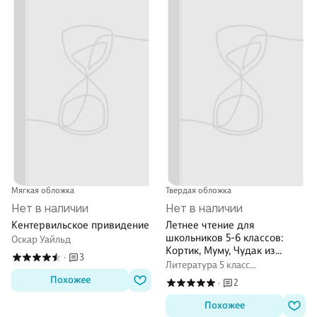
Мягкая обложка
Твердая обложка
Нет в наличии
Нет в наличии
Кентервильское привидение
Летнее чтение для
школьников 5-6 классов:
Оскар Уайльд
Кортик, Муму, Чудак из
3
·
шестого "Б", Робинзон Крузо
Литература 5 класс
(комплект из 4 книг)
внеклассное чтение
Похожее
2
·
Похожее