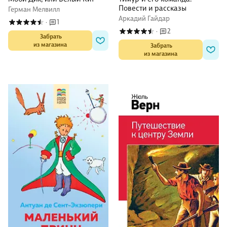
Повести и рассказы
Герман Мелвилл
Аркадий Гайдар
1
·
2
·
 Забрать

из магазина
 Забрать

из магазина