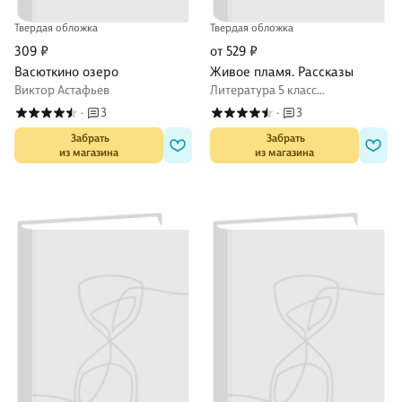
Твердая обложка
Твердая обложка
309 ₽
от 529 ₽
Васюткино озеро
Живое пламя. Рассказы
Виктор Астафьев
Литература 5 класс
внеклассное чтение
3
3
·
·
 Забрать

 Забрать

из магазина
из магазина