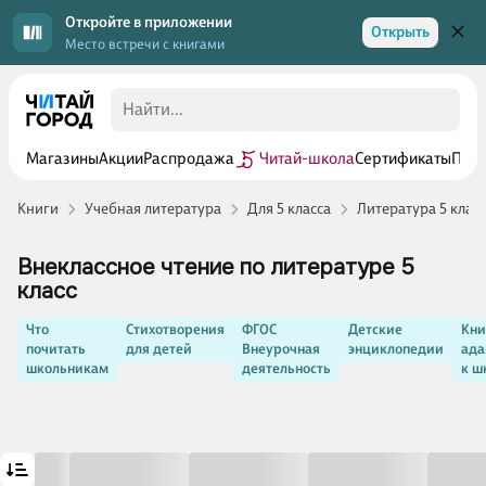
Откройте в приложении
Открыть
Место встречи с книгами
Магазины
Акции
Распродажа
Читай-школа
Сертификаты
Прог
Книги
Учебная литература
Для 5 класса
Литература 5 класс
Внеклассное чтение по литературе 5
класс
Что
Стихотворения
ФГОС
Детские
Кни
почитать
для детей
Внеурочная
энциклопедии
ада
школьникам
деятельность
к ш