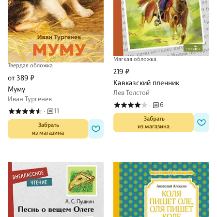
Мягкая обложка
Твердая обложка
219 ₽
от 389 ₽
Кавказский пленник
Муму
Лев Толстой
Иван Тургенев
6
·
11
·
 Забрать

 Забрать

из магазина
из магазина