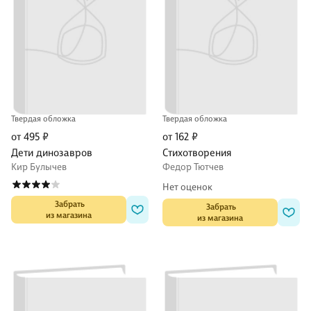
Твердая обложка
Твердая обложка
от 495 ₽
от 162 ₽
Дети динозавров
Стихотворения
Кир Булычев
Федор Тютчев
Нет оценок
 Забрать

 Забрать

из магазина
из магазина