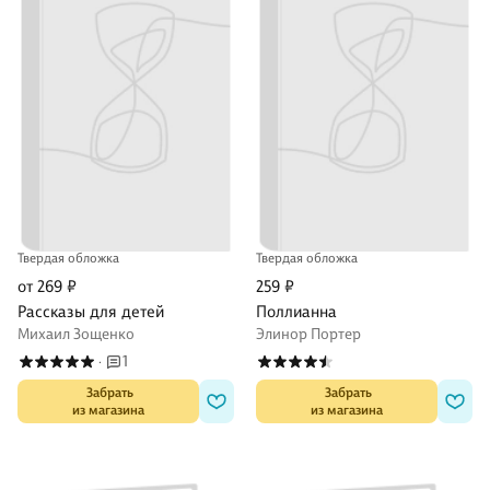
Твердая обложка
Твердая обложка
от 269 ₽
259 ₽
Рассказы для детей
Поллианна
Михаил Зощенко
Элинор Портер
1
·
 Забрать

 Забрать

из магазина
из магазина