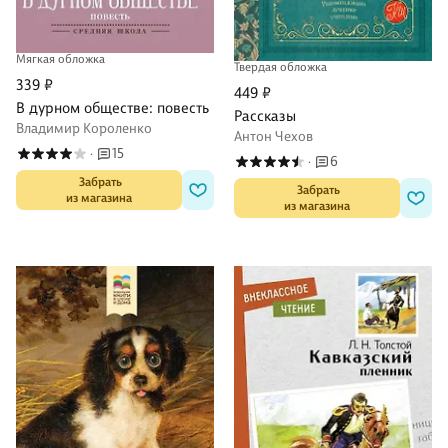
Мягкая обложка
Твердая обложка
339 ₽
449 ₽
В дурном обществе: повесть
Рассказы
Владимир Короленко
Антон Чехов
15
·
6
·
 Забрать

 Забрать

из магазина
из магазина