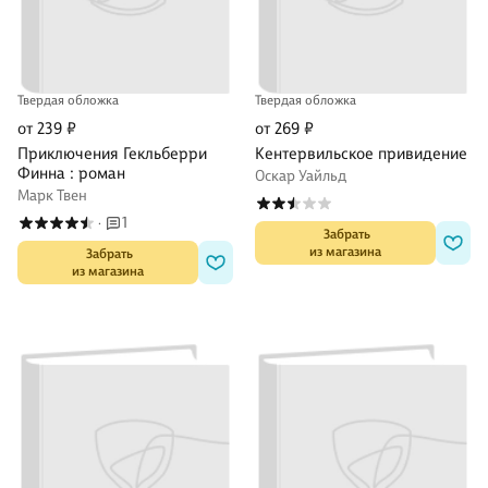
Твердая обложка
Твердая обложка
от 239 ₽
от 269 ₽
Приключения Гекльберри
Кентервильское привидение
Финна : роман
Оскар Уайльд
Марк Твен
1
·
 Забрать

из магазина
 Забрать

из магазина