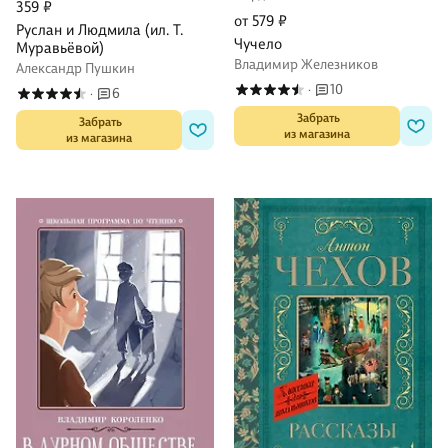
359 ₽
от 579 ₽
Руслан и Людмила (ил. Т.
Чучело
Муравьёвой)
Владимир Железников
Александр Пушкин
10
·
6
·
 Забрать

 Забрать

из магазина
из магазина