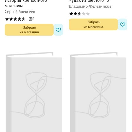
История крепостного
Чудак из шестого "Б"
мальчика
Владимир Железников
Сергей Алексеев
1
·
 Забрать

из магазина
 Забрать

из магазина