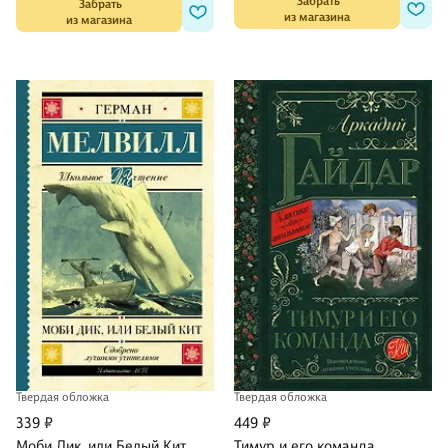
 Забрать

 Забрать

из магазина
из магазина
Твердая обложка
Твердая обложка
339 ₽
449 ₽
Моби Дик, или Белый Кит
Тимур и его команда.