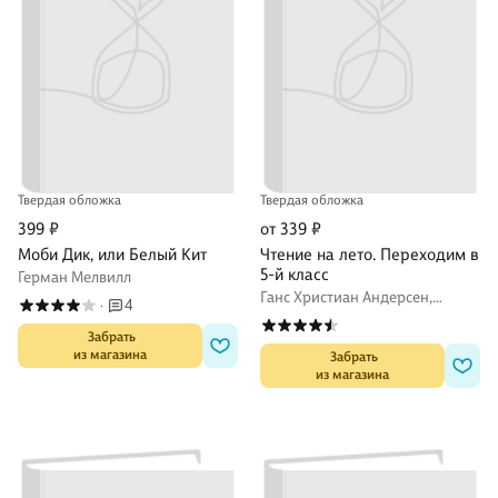
Твердая обложка
Твердая обложка
399 ₽
от 339 ₽
Моби Дик, или Белый Кит
Чтение на лето. Переходим в
5-й класс
Герман Мелвилл
Ганс Христиан Андерсен,
4
·
Константин Бальмонт, Михаил
Лермонтов
 Забрать

из магазина
 Забрать

из магазина