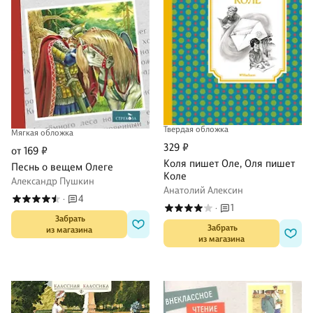
Твердая обложка
Мягкая обложка
329 ₽
от 169 ₽
Коля пишет Оле, Оля пишет
Песнь о вещем Олеге
Коле
Александр Пушкин
Анатолий Алексин
4
·
1
·
 Забрать

 Забрать

из магазина
из магазина