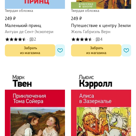
Твердая обложка
Твердая обложка
249 ₽
249 ₽
Маленький принц
Путешествие к центру Земли
Антуан де Сент-Экзюпери
Жюль Габриэль Верн
2
4
·
·
 Забрать

 Забрать

из магазина
из магазина