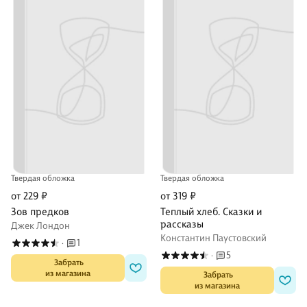
Твердая обложка
Твердая обложка
от 229 ₽
от 319 ₽
Зов предков
Теплый хлеб. Сказки и
рассказы
Джек Лондон
Константин Паустовский
1
·
5
·
 Забрать

из магазина
 Забрать

из магазина