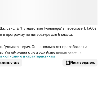
Дж. Свифта "Путешествия Гулливера" в пересказе Т. Габбе
н в программу по литературе для 6 класса.
ь Гулливер - врач. Он несколько лет проработал на
ях. Он объездил мир и уже было решил осесть в
и к описанию и характеристикам
е, но врачебная практика не приносила достаточно
тавить отзыв
Читать отрывок
в, чтобы содержать семью. Гулливер отправляется в
ствие судовым врачом. Корабль попадает в бурю.
еру удается спастись и выбраться на сушу. Здесь начнется
авное приключение: его ждут встречи с верными
ми и со страшными предателями, он окажется в центре
 и даже будет обвинен в государственной измене. Ему
оит побывать и желанным гостем, и заложником.