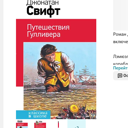
Роман 
включе
Лэмюэл
корабл
Перейт
Лондон
Ос
средст
путеше
Гуллив
его гл
друзья
интриг
предст