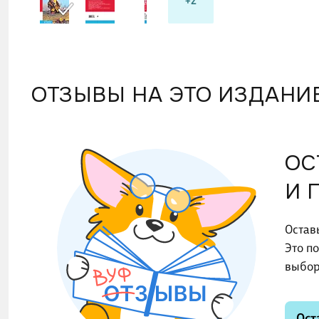
+2
Гуллив
ОТЗЫВЫ НА ЭТО ИЗДАНИ
ОС
И 
Остав
Это п
выбор
Ост