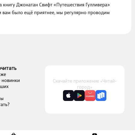
на книгу Джонатан Свифт «Путешествия Гулливера»
ги вам было ещё приятнее, мы регулярно проводим
очитать
аже
 новинки
Скачайте приложение «Читай-
чших
город»
лы
ать?