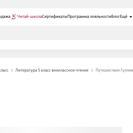
одажа
Читай-школа
Сертификаты
Программа лояльности
Блог
Ещё
класс
Литература 5 класс внеклассное чтение
Путешествия Гулли