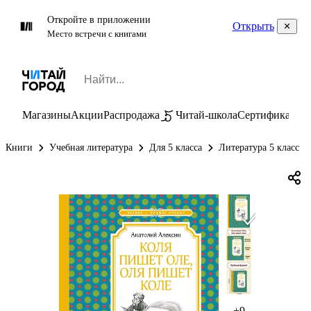
Откройте в приложении
Открыть
Место встречи с книгами
Магазины
Акции
Распродажа
Читай-школа
Сертификаты
П
Книги
Учебная литература
Для 5 класса
Литература 5 класс
+9