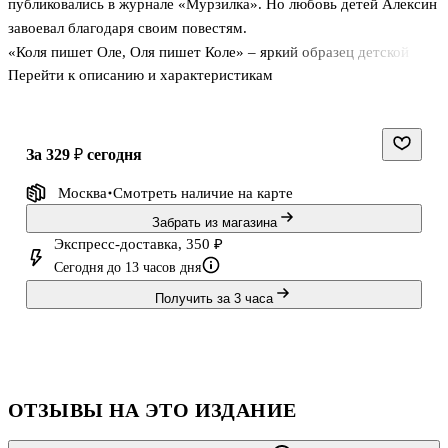
публиковались в журнале «Мурзилка». Но любовь детей Алексин
завоевал благодаря своим повестям.
«Коля пишет Оле, Оля пишет Коле» – яркий образец детской
Перейти к описанию и характеристикам
прозы писателя. Это трогательная история о том, как обычная
переписка изменила жизнь главных героев и других жителей их
города. В этом произведении Алексин затрагивает темы дружбы,
взаимопомощи, веры в человека и столкновения с миром
за 329 ₽
сегодня
взрослых
Москва
Смотреть наличие
на карте
Забрать из магазина
Экспресс-доставка, 350 ₽
Сегодня до 13 часов дня
Получить за 3 часа
ОТЗЫВЫ НА ЭТО ИЗДАНИЕ