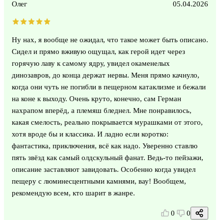
Олег
05.04.2026
Ну нах, я вообще не ожидал, что такое может быть описано.
Сидел и прямо вживую ощущал, как герой идет через
горячую лаву к самому ядру, увидел окаменелых
динозавров, до конца держат нервы. Меня прямо качнуло,
когда они чуть не погибли в пещерном катаклизме и бежали
на коне к выходу. Очень круто, конечно, сам Герман
нахрапом вперёд, а племяш бледнел. Мне понравилось,
какая смелость, реально покрывается мурашками от этого,
хотя вроде бы и классика. И ладно если коротко:
фантастика, приключения, всё как надо. Уверенно ставлю
пять звёзд как самый олдскульный фанат. Ведь-то пейзажи,
описание заставляют завидовать. Особенно когда увидел
пещеру с люминесцентными камнями, вау! Вообщем,
рекомендую всем, кто шарит в жанре.
0
0