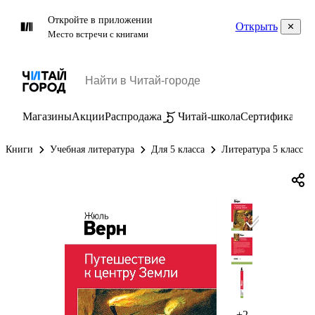
Откройте в приложении
Открыть
Место встречи с книгами
Магазины
Акции
Распродажа
Читай-школа
Сертификаты
П
Книги
Учебная литература
Для 5 класса
Литература 5 класс
+2