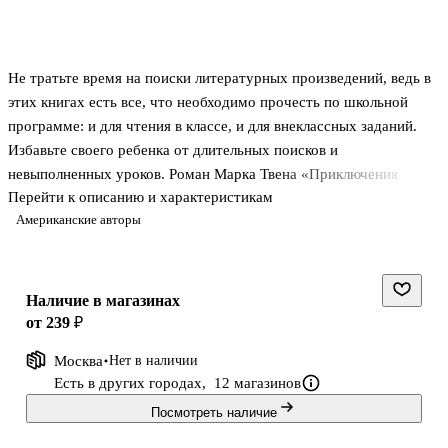
Не тратьте время на поиски литературных произведений, ведь в
этих книгах есть все, что необходимо прочесть по школьной
программе: и для чтения в классе, и для внеклассных заданий.
Избавьте своего ребенка от длительных поисков и
невыполненных уроков. Роман Марка Твена «Приключения
Перейти к описанию и характеристикам
Гекльберри Финна» изучается на уроках литературы в 5 - 6
Американские авторы
классах.
Наличие в магазинах
от 239 ₽
Москва
Нет в наличии
Есть в других городах,
12 магазинов
Посмотреть наличие