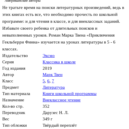
Американские авторы
Не тратьте время на поиски литературных произведений, ведь в
этих книгах есть все, что необходимо прочесть по школьной
программе: и для чтения в классе, и для внеклассных заданий.
Избавьте своего ребенка от длительных поисков и
невыполненных уроков. Роман Марка Твена «Приключения
Гекльберри Финна» изучается на уроках литературы в 5 - 6
классах.
Издательство
Эксмо
Серия
Классика в школе
Год издания
2019
Автор
Марк Твен
Класс
5
,
6
,
7
Предмет
Литература
Тип материала
Книги школьной программы
Назначение
Внеклассное чтение
Кол-во стр.
352
Переводчик
Дарузес Н. Л.
Вес
349 г
Тип обложки
Твёрдый переплёт