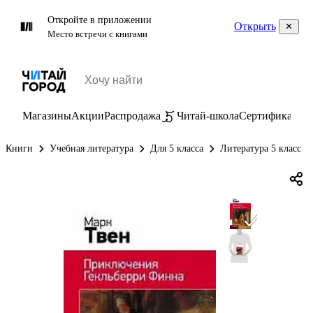
Откройте в приложении
Открыть
Место встречи с книгами
Магазины
Акции
Распродажа
Читай-школа
Сертификаты
П
Книги
Учебная литература
Для 5 класса
Литература 5 класс