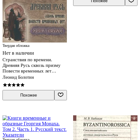
Похожее
Твердая обложка
Нет в наличии
Странствия по времени.
Древняя Русь сквозь призму
Повести временных лет
(комплект из 2 книг)
Леонид Болотин
Похожее
Твердая обложка