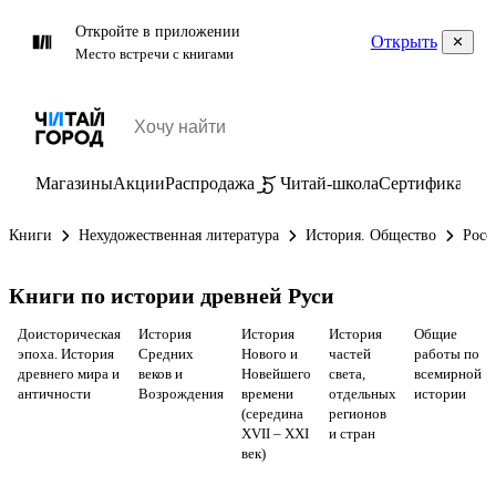
Откройте в приложении
Открыть
Место встречи с книгами
Магазины
Акции
Распродажа
Читай-школа
Сертификаты
П
Книги
Нехудожественная литература
История. Общество
Росс
Книги по истории древней Руси
Доисторическая
История
История
История
Общие
эпоха. История
Средних
Нового и
частей
работы по
древнего мира и
веков и
Новейшего
света,
всемирной
античности
Возрождения
времени
отдельных
истории
(середина
регионов
XVII – XXI
и стран
век)