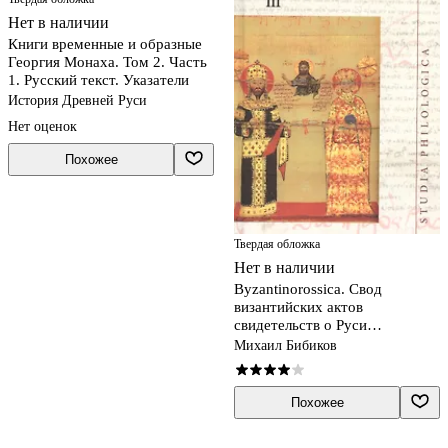
Нет в наличии
Книги временные и образные
Георгия Монаха. Том 2. Часть
1. Русский текст. Указатели
История Древней Руси
Нет оценок
Похожее
Твердая обложка
Нет в наличии
Byzantinorossica. Свод
византийских актов
свидетельств о Руси
(византийские акты X - XIII
Михаил Бибиков
вв.). III
Похожее