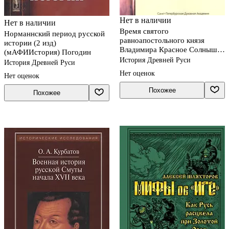
Нет в наличии
Нет в наличии
Время святого
Норманнский период русской
равноапостольного князя
истории (2 изд)
Владимира Красное Солнышко
(мАФИИстория) Погодин
(мАкадДВ) Соколов
История Древней Руси
История Древней Руси
Нет оценок
Нет оценок
Похожее
Похожее