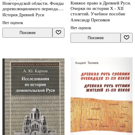
Княжое право в Древней Руси.
Новгородской области. Фонды
Очерки по истории Х - XII
дореволюционного периода.
столетий. Учебное пособие
Путеводитель
История Древней Руси
Александр Пресняков
Нет оценок
Нет оценок
Похожее
Похожее