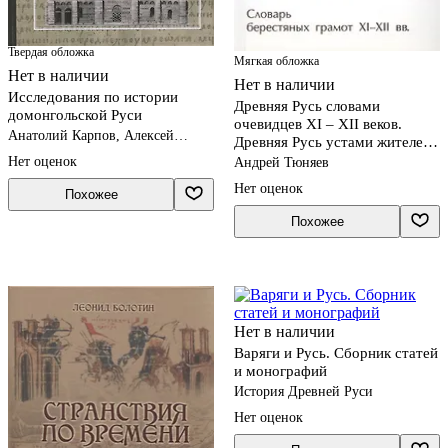
Твердая обложка
Мягкая обложка
Нет в наличии
Нет в наличии
Исследования по истории
Древняя Русь словами
домонгольской Руси
очевидцев XI – XII веков.
Анатолий Карпов, Алексей
Древняя Русь устами жителей
Карпов
XI – XII веков. Словарь
Нет оценок
Андрей Тюняев
берестяных грамот XI – XII
Нет оценок
Похожее
веков
Похожее
Нет в наличии
Варяги и Русь. Сборник статей
и монографий
История Древней Руси
Нет оценок