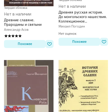
Твердая обложка
Нет в наличии
Твердая обложка
Древняя русская история.
Нет в наличии
До монгольского нашествия.
Древние славяне.
Коллекционное
Прародины и святыни
иллюстрированное издание
Михаил Погодин
Александр Асов
премиум-класса в кожаном
Нет оценок
переплете ручной работы с
красочным тиснением и
Похожее
золочеными обрезами
Похожее