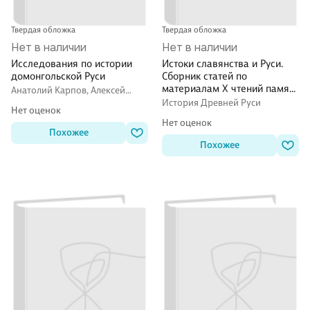
Твердая обложка
Твердая обложка
Нет в наличии
Нет в наличии
Исследования по истории
Истоки славянства и Руси.
домонгольской Руси
Сборник статей по
материалам X чтений памяти
Анатолий Карпов, Алексей
Анны Мачинской (Старая
Карпов
История Древней Руси
Нет оценок
Ладога, 24-25 декабря 2005
Нет оценок
г.)
Похожее
Похожее