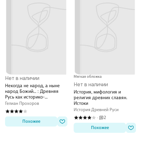
Мягкая обложка
Нет в наличии
Нет в наличии
Некогда не народ, а ныне
народ Божий… : Древняя
История, мифология и
Русь как историко-
религия древних славян.
культурный феноме. 2-е изд.,
Истоки
Гелиан Прохоров
испр
История Древней Руси
2
·
Похожее
Похожее