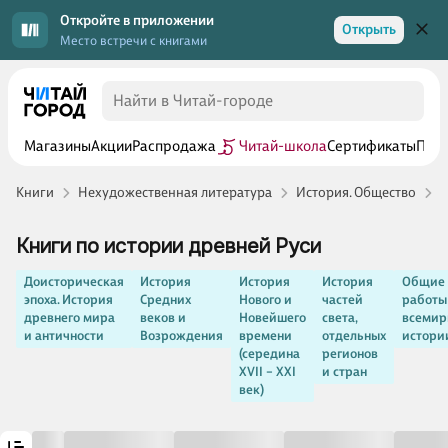
Откройте в приложении
Открыть
Место встречи с книгами
Магазины
Акции
Распродажа
Читай-школа
Сертификаты
Прог
Книги
Нехудожественная литература
История. Общество
Р
Книги по истории древней Руси
Доисторическая
История
История
История
Общие
эпоха. История
Средних
Нового и
частей
работы
древнего мира
веков и
Новейшего
света,
всемир
и античности
Возрождения
времени
отдельных
истори
(середина
регионов
XVII – XXI
и стран
век)