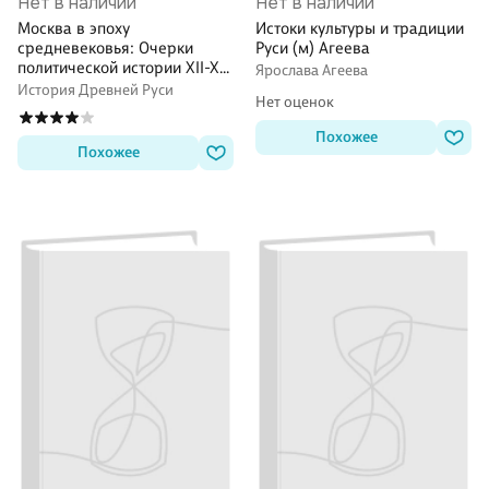
Нет в наличии
Нет в наличии
Москва в эпоху
Истоки культуры и традиции
средневековья: Очерки
Руси (м) Агеева
политической истории XII-XV
Ярослава Агеева
столетий
История Древней Руси
Нет оценок
Похожее
Похожее