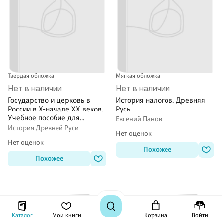
Твердая обложка
Мягкая обложка
Нет в наличии
Нет в наличии
Государство и церковь в
История налогов. Древняя
России в X-начале XX веков.
Русь
Учебное пособие для
Евгений Панов
академического
История Древней Руси
Нет оценок
бакалавриата
Нет оценок
Похожее
Похожее
Каталог
Мои книги
Корзина
Войти