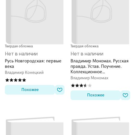
Твердая обложка
Твердая обложка
Нет в наличии
Нет в наличии
Русь Новгородская: первые
Владимир Мономах. Русская
века
правда. Устав. Поучение.
Коллекционное
Владимир Конецкий
иллюстрированное издание
Владимир Мономах
премиум-класса в кожаном
переплете ручной работы в
Похожее
стиле 19 века с бинтами,
Похожее
красочным тиснением и
торшонированными
обрезами