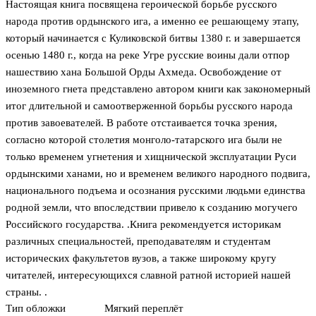
Настоящая книга посвящена героической борьбе русского
народа против ордынского ига, а именно ее решающему этапу,
который начинается с Куликовской битвы 1380 г. и завершается
осенью 1480 г., когда на реке Угре русские воины дали отпор
нашествию хана Большой Орды Ахмеда. Освобождение от
иноземного гнета представлено автором книги как закономерный
итог длительной и самоотверженной борьбы русского народа
против завоевателей. В работе отстаивается точка зрения,
согласно которой столетия монголо-татарского ига были не
только временем угнетения и хищнической эксплуатации Руси
ордынскими ханами, но и временем великого народного подвига,
национального подъема и осознания русскими людьми единства
родной земли, что впоследствии привело к созданию могучего
Российского государства. .Книга рекомендуется историкам
различных специальностей, преподавателям и студентам
исторических факультетов вузов, а также широкому кругу
читателей, интересующихся славной ратной историей нашей
страны. .
Тип обложки
Мягкий переплёт