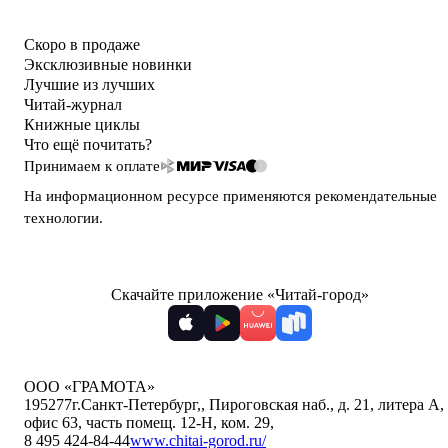
Скоро в продаже
Эксклюзивные новинки
Лучшие из лучших
Читай-журнал
Книжные циклы
Что ещё почитать?
Принимаем к оплате
На информационном ресурсе применяются
рекомендательные
технологии
.
Скачайте приложение «Читай-город»
ООО «ГРАМОТА»
195277
г.Санкт-Петербург,
,
Пироговская наб., д. 21, литера А,
офис 63, часть помещ. 12-Н, ком. 29
,
8 495 424-84-44
www.chitai-gorod.ru/