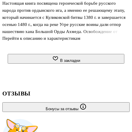
Настоящая книга посвящена героической борьбе русского
народа против ордынского ига, а именно ее решающему этапу,
который начинается с Куликовской битвы 1380 г. и завершается
осенью 1480 г., когда на реке Угре русские воины дали отпор
нашествию хана Большой Орды Ахмеда. Освобождение от
Перейти к описанию и характеристикам
иноземного гнета представлено автором книги как закономерный
итог длительной и самоотверженной борьбы русского народа
против завоевателей. В работе отстаивается точка зрения,
согласно которой столетия монголо-татарского ига были не
В закладки
только временем угнетения и хищнической эксплуатации Руси
ордынскими ханами, но и временем великого народного подвига,
национального подъема и осознания русскими людьми единства
родн
ОТЗЫВЫ
Бонусы за отзывы