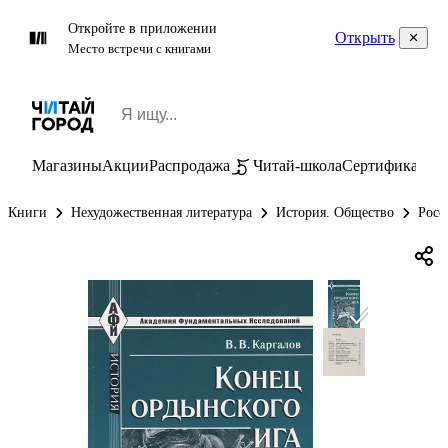
Откройте в приложении
Открыть
Место встречи с книгами
Магазины
Акции
Распродажа
Читай-школа
Сертификаты
П
Книги
Нехудожественная литература
История. Общество
Росс