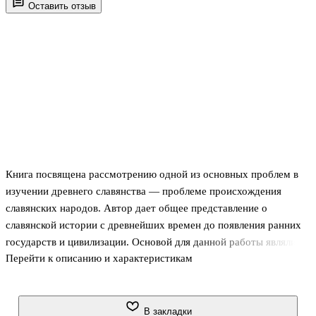
Оставить отзыв
Книга посвящена рассмотрению одной из основных проблем в
изучении древнего славянства — проблеме происхождения
славянских народов. Автор дает общее представление о
славянской истории с древнейших времен до появления ранних
государств и цивилизации. Основой для данной работы являлись
Перейти к описанию и характеристикам
конкретные данные, полученные к настоящему времени
лингвистикой и археологией, а также имеющиеся письменные
источники.
Издание предназначено для историков, этнологов,
В закладки