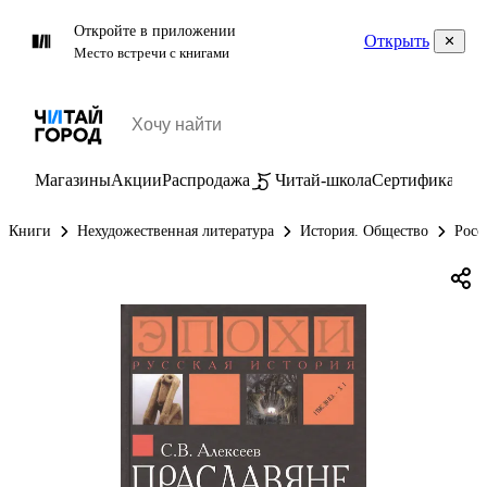
Откройте в приложении
Открыть
Место встречи с книгами
Магазины
Акции
Распродажа
Читай-школа
Сертификаты
П
Книги
Нехудожественная литература
История. Общество
Росс