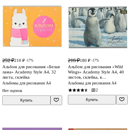
252 ₽
216 ₽
210 ₽
180 ₽
-17%
-17%
Альбом для рисования «Белая
Альбом для рисования «Wild
лама» Academy Style А4, 32
Wings» Academy Style А4, 40
листа, склейка
листов, склейка, в
ассортименте
Альбомы для рисования А4
Альбомы для рисования А4
2
·
Нет оценок
Купить
Купить