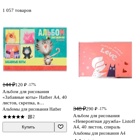
1 057 товаров
144 ₽
120 ₽
-17%
Альбом для рисования
«Забавные коты» Hatber А4, 40
листов, скрепка, в
348 ₽
ассортименте
290 ₽
-17%
Альбомы для рисования Hatber
Альбом для рисования
2
·
«Невероятная дружба» Listoff
А4, 40 листов, спираль
Купить
Альбомы для рисования А4