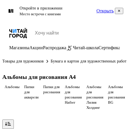
Откройте в приложении
Открыть
Место встречи с книгами
Магазины
Акции
Распродажа
Читай-школа
Сертификаты
П
Товары для художников
Бумага и картон для художественных работ
Альбомы для рисования А4
Альбомы
Папки
Папки для
Альбомы
Альбомы
Альбомы
для
рисования
для
для
для
акварели
рисования
рисования
рисования
Hatber
Лилия
BG
Холдинг