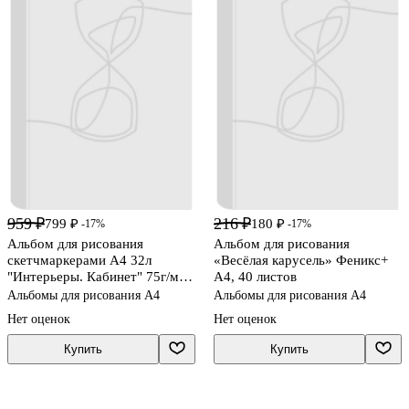
959 ₽
216 ₽
799 ₽
180 ₽
-17%
-17%
Альбом для рисования
Альбом для рисования
скетчмаркерами А4 32л
«Весёлая карусель» Феникс+
"Интерьеры. Кабинет" 75г/м2,
А4, 40 листов
белая бумага, VISTA-ARTISTA
Альбомы для рисования А4
Альбомы для рисования А4
Нет оценок
Нет оценок
Купить
Купить