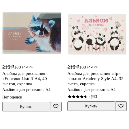
216 ₽
216 ₽
180 ₽
180 ₽
-17%
-17%
Альбом для рисования
Альбом для рисования «Три
«Енотик» Listoff А4, 40
панды» Academy Style А4, 32
листов, скрепка
листа, скрепка
Альбомы для рисования А4
Альбомы для рисования А4
3
·
Нет оценок
Купить
Купить