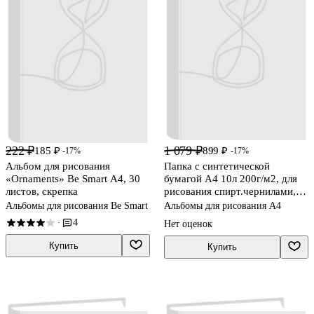
222 ₽
1 079 ₽
185 ₽
899 ₽
-17%
-17%
Альбом для рисования
Папка с синтетической
«Ornaments» Be Smart А4, 30
бумагой А4 10л 200г/м2, для
листов, скрепка
рисования спирт.чернилами,
VISTA-ARTISTA
Альбомы для рисования Be Smart
Альбомы для рисования А4
4
·
Нет оценок
Купить
Купить