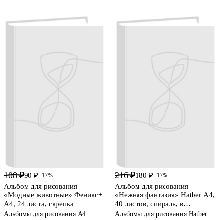
108 ₽
216 ₽
90 ₽
180 ₽
-17%
-17%
Альбом для рисования
Альбом для рисования
«Модные животные» Феникс+
«Нежная фантазия» Hatber А4,
А4, 24 листа, скрепка
40 листов, спираль, в
ассортименте
Альбомы для рисования А4
Альбомы для рисования Hatber