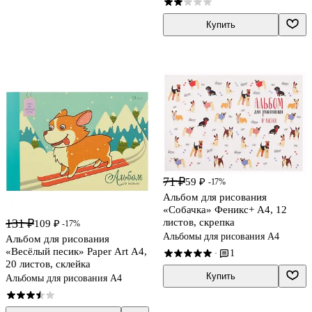
Купить
71 ₽
59 ₽
-17%
Альбом для рисования
«Собачка» Феникс+ А4, 12
листов, скрепка
131 ₽
109 ₽
-17%
Альбомы для рисования А4
Альбом для рисования
«Весёлый песик» Paper Art А4,
1
·
20 листов, склейка
Купить
Альбомы для рисования А4