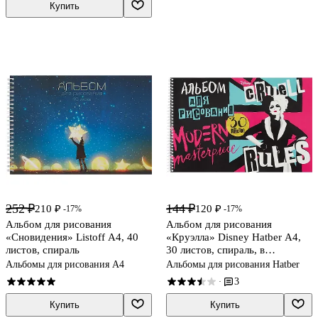
Купить
252 ₽
144 ₽
210 ₽
120 ₽
-17%
-17%
Альбом для рисования
Альбом для рисования
«Сновидения» Listoff А4, 40
«Круэлла» Disney Hatber А4,
листов, спираль
30 листов, спираль, в
ассортименте
Альбомы для рисования А4
Альбомы для рисования Hatber
3
·
Купить
Купить