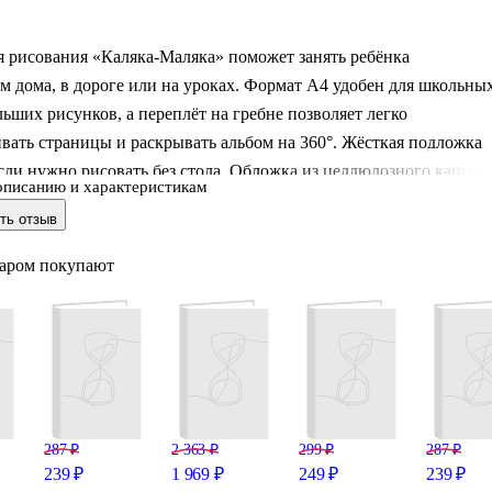
я рисования «Каляка-Маляка» поможет занять ребёнка
м дома, в дороге или на уроках. Формат А4 удобен для школьны
льших рисунков, а переплёт на гребне позволяет легко
вать страницы и раскрывать альбом на 360°. Жёсткая подложка
сли нужно рисовать без стола. Обложка из целлюлозного картон
описанию и характеристикам
 дольше сохраняет аккуратный вид. Офсетная бумага подходит
ть отзыв
ашей, фломастеров и мелков, а раскраска на обороте страниц
ей, когда вдохновение нужно «подтолкнуть».
варом покупают
287 ₽
2 363 ₽
299 ₽
287 ₽
239 ₽
1 969 ₽
249 ₽
239 ₽