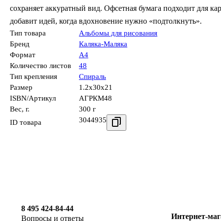
сохраняет аккуратный вид. Офсетная бумага подходит для кар
добавит идей, когда вдохновение нужно «подтолкнуть».
Тип товара
Альбомы для рисования
Бренд
Каляка-Маляка
Формат
А4
Количество листов
48
Тип крепления
Спираль
Размер
1.2x30x21
ISBN/Артикул
АГРКМ48
Вес, г.
300 г
3044935
ID товара
8 495 424-84-44
Интернет-маг
Вопросы и ответы