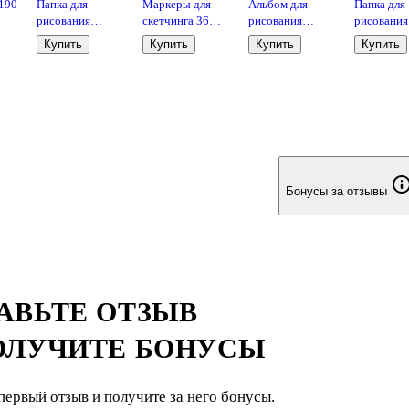
190
Папка для
Маркеры для
Альбом для
Папка для
рисования
скетчинга 36
рисования
рисования
акварелью А4 20
цветов,
«Neon розовый»
30л "Art Sp
Купить
Купить
Купить
Купить
листов "BG"
двусторонние
Erich Krause А4,
120г/м2,
и,
160г/м2
пулевидный/
30 листов,
пластик.па
скошенный
спираль
ErichKraus
м2,
наконечник, Art
idea
Бонусы за отзывы
АВЬТЕ ОТЗЫВ
ОЛУЧИТЕ БОНУСЫ
первый отзыв и получите за него бонусы.