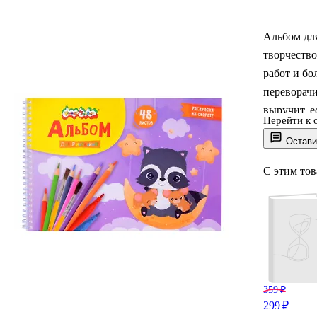
Альбом дл
творчество
работ и бо
переворачи
выручит, е
Перейти к 
с ВД-лаком
Остави
для каранд
добавит ид
С этим то
359 ₽
299 ₽