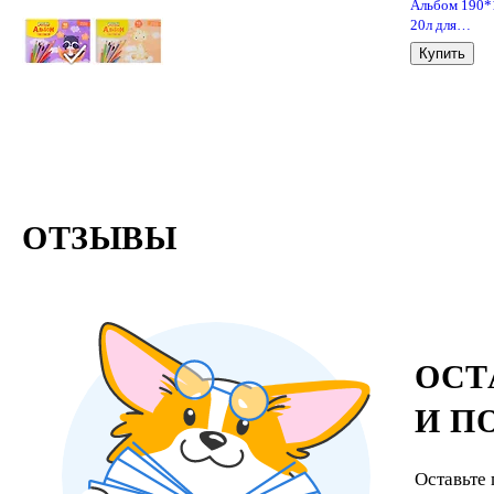
Альбом 190*
20л для
рисования
Купить
красками,
фломастерам
карандашами
"Зайка" 200г/
интерактив,
гребень
ОТЗЫВЫ
ОСТ
И П
Оставьте 