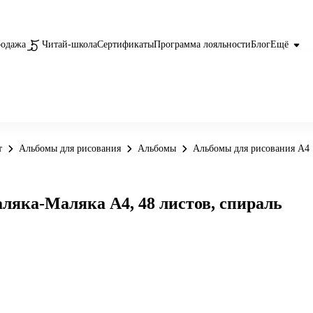
родажа
Читай-школа
Сертификаты
Программа лояльности
Блог
Ещё
т
Альбомы для рисования
Альбомы
Альбомы для рисования А4
ляка-Маляка А4, 48 листов, спираль