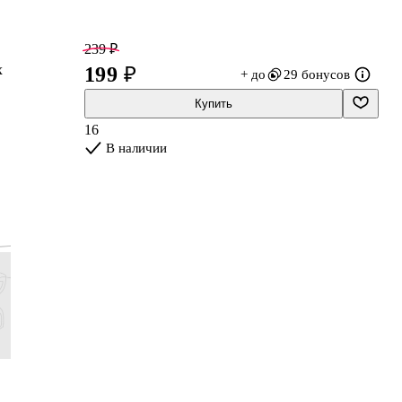
239 ₽
х
199 ₽
+ до
29 бонусов
Купить
16
а
В наличии
384 ₽
539 ₽
359 ₽
719 ₽
320 ₽
449 ₽
299 ₽
599 ₽