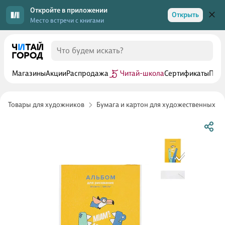
Откройте в приложении
Открыть
Место встречи с книгами
Магазины
Акции
Распродажа
Читай-школа
Сертификаты
Прог
Товары для художников
Бумага и картон для художественных р