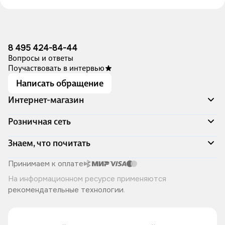
8 495 424-84-44
Вопросы и ответы
Поучаствовать в интервью
Написать обращение
Интернет-магазин
Акции
Розничная сеть
Распродажа
Доставка и оплата
Адреса магазинов
Знаем, что почитать
Программа лояльности
Книжный Дозор
Подарочные сертификаты
О компании
Скоро в продаже
Принимаем к оплате
Правила продажи
Читай-город для бизнеса
Эксклюзивные новинки
На информационном ресурсе применяются
Политика конфиденциальности
Хотите у нас работать?
Лучшие из лучших
рекомендательные технологии
.
Читай-журнал
Книжные циклы
Что ещё почитать?