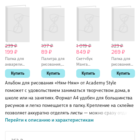
239 ₽
107 ₽
1 019 ₽
323 ₽
199 ₽
89 ₽
849 ₽
269 ₽
Папка для
Палитра для
Скетчбук
Папка для
акварели
рисования,
Манга
рисования
«Флора», А4,
овальная,
(192стр)
акварелью
Купить
Купить
Купить
Купить
10 листов
белая,
А3 10л "Art
Рисовашка
Spirit"
Альбом для рисования «Ням-Ням» от Academy Style
пластик.папка,
поможет с удовольствием заниматься творчеством дома, в
ErichKrause
школе или на занятиях. Формат А4 удобен для большинства
рисунков и легко помещается в папку. Крепление на склейке
позволяет аккуратно отделять листы — можно сразу отдать
Перейти к описанию и характеристикам
работу на проверку или оформить готовый рисунок. Яркая
обложка с забавным настроением понравится детям и тем,
кто любит милые канцтовары.