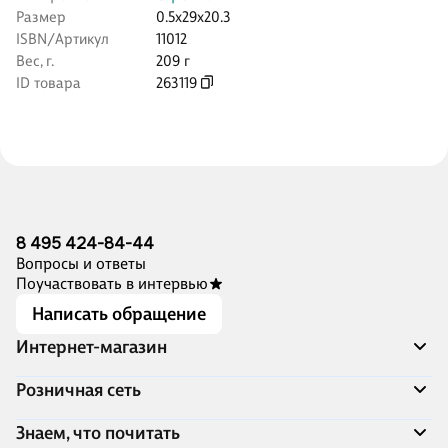
Размер
0.5x29x20.3
ISBN/Артикул
11012
Вес, г.
209 г
ID товара
263119
8 495 424-84-44
Вопросы и ответы
Поучаствовать в интервью
Написать обращение
Интернет-магазин
Акции
Розничная сеть
Распродажа
Доставка и оплата
Адреса магазинов
Знаем, что почитать
Программа лояльности