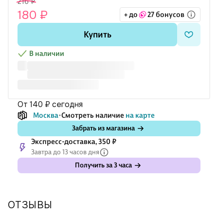
216 ₽
карандаша, фломастеров и лёгких набросков.
180 ₽
+ до
27 бонусов
Купить
В наличии
от 140 ₽
сегодня
Москва
Смотреть наличие
на карте
Забрать из магазина
Экспресс-доставка, 350 ₽
Завтра до 13 часов дня
Получить за 3 часа
ОТЗЫВЫ