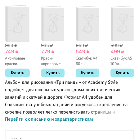
899 ₽
935 ₽
659 ₽
599 ₽
749 ₽
779 ₽
549 ₽
499 ₽
Акриловые
Краски
Скетчбук А4
Скетчбук А5
краски
акриловые
60л
100л
Decola,
09цв 20мл
"Весеннее
"SKETСHBOOK.
Купить
Купить
Купить
Купить
металлик, 8
"Декола"
настроение"
Гербарий"
цветов
Романтик, к/
белый
белый
Альбом для рисования «Три панды» от Academy Style
к, ЗХК
офсет, 100г/
офсет, 100г/
подойдёт для школьных уроков, домашних творческих
м2,
м2,
занятий и скетчей в дороге. Формат А4 удобен для
тв.обложка,
евроспираль
евроспираль
большинства учебных заданий и рисунков, а крепление на
скрепке позволяет легко перелистывать страницы и
Перейти к описанию и характеристикам
аккуратно вести работу от первого листа до последнего.
Симпатичный дизайн с пандами понравится детям и тем, кто
любит милые канцелярские мелочи. Хороший выбор для