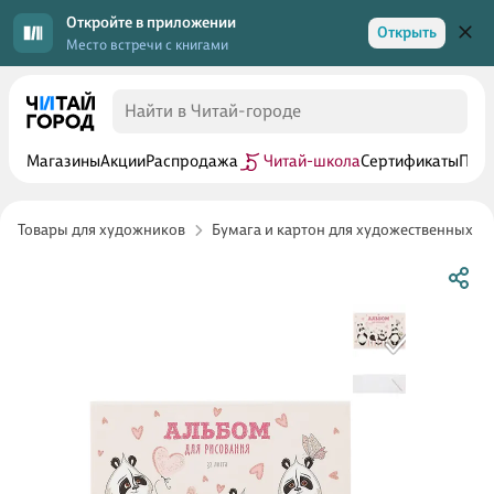
Откройте в приложении
Открыть
Место встречи с книгами
Магазины
Акции
Распродажа
Читай-школа
Сертификаты
Прог
Товары для художников
Бумага и картон для художественных р