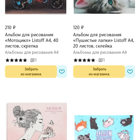
210 ₽
120 ₽
Альбом для рисования
Альбом для рисования
«Мотоцикл» Listoff А4, 40
«Пушистые лапки» Listoff А4,
листов, скрепка
20 листов, склейка
Альбомы для рисования А4
Альбомы для рисования А4
1
1
·
·
 Забрать

 Забрать

из магазина
из магазина