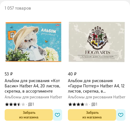
1 057 товаров
53 ₽
40 ₽
Альбом для рисования «Кот
Альбом для рисования
Басик» Hatber А4, 20 листов,
«Гарри Поттер» Hatber А4, 12
скрепка, в ассортименте
листов, скрепка, в
ассортименте
Альбомы для рисования Hatber
Альбомы для рисования Hatber
1
1
·
·
 Забрать

 Забрать

из магазина
из магазина