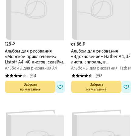
128 ₽
от 86 ₽
Альбом для рисования
Альбом для рисования
«Морское приключение»
«Вдохновение» Hatber А4, 32
Listoff А4, 40 листов, склейка
листа, спираль, в
ассортименте
Альбомы для рисования А4
Альбомы для рисования Hatber
4
2
·
·
 Забрать

 Забрать

из магазина
из магазина