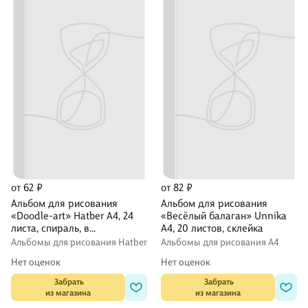
от 62 ₽
от 82 ₽
Альбом для рисования
Альбом для рисования
«Doodle-art» Hatber А4, 24
«Весёлый балаган» Unnika
листа, спираль, в
А4, 20 листов, склейка
ассортименте
Альбомы для рисования Hatber
Альбомы для рисования А4
Нет оценок
Нет оценок
 Забрать

 Забрать

из магазина
из магазина