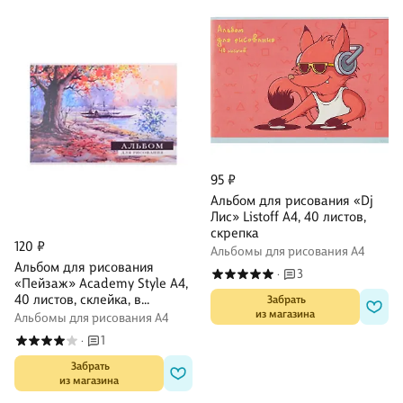
95 ₽
Альбом для рисования «Dj
Лис» Listoff А4, 40 листов,
скрепка
120 ₽
Альбомы для рисования А4
Альбом для рисования
3
·
«Пейзаж» Academy Style А4,
40 листов, склейка, в
 Забрать

из магазина
ассортименте
Альбомы для рисования А4
1
·
 Забрать

из магазина