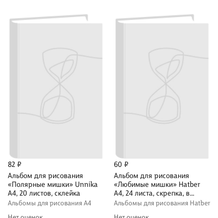
82 ₽
60 ₽
Альбом для рисования
Альбом для рисования
«Полярные мишки» Unnika
«Любимые мишки» Hatber
А4, 20 листов, склейка
А4, 24 листа, скрепка, в
ассортименте
Альбомы для рисования А4
Альбомы для рисования Hatber
Нет оценок
Нет оценок