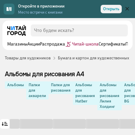
Откройте в приложении
Открыть
Место встречи с книгами
Магазины
Акции
Распродажа
Читай-школа
Сертификаты
Прог
Товары для художников
Бумага и картон для художественных р
Альбомы для рисования А4
Альбомы
Папки
Папки для
Альбомы
Альбомы
Альб
для
рисования
для
для
для
акварели
рисования
рисования
рисо
Hatber
Лилия
BG
Холдинг