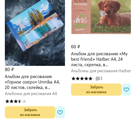
60 ₽
Альбом для рисования «My
best friend» Hatber А4, 24
листа, скрепка, в
80 ₽
ассортименте
Альбомы для рисования Hatber
Альбом для рисования
3
·
«Горное озеро» Unnika А4,
20 листов, склейка, в
 Забрать

из магазина
ассортименте
Альбомы для рисования А4
 Забрать

из магазина