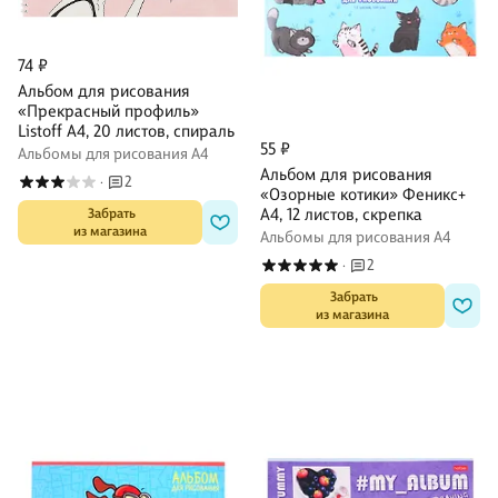
74 ₽
Альбом для рисования
«Прекрасный профиль»
Listoff А4, 20 листов, спираль
55 ₽
Альбомы для рисования А4
Альбом для рисования
2
·
«Озорные котики» Феникс+
А4, 12 листов, скрепка
 Забрать

из магазина
Альбомы для рисования А4
2
·
 Забрать

из магазина