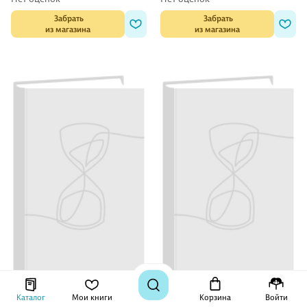
 Забрать

 Забрать

из магазина
из магазина
180 ₽
73 ₽
Каталог
Мои книги
Корзина
Войти
Альбом для рисования
Альбом для рисования