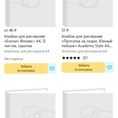
от 46 ₽
57 ₽
Альбом для рисования
Альбом для рисования
«Еноты» Феникс+ А4, 12
«Прогулка на лодке, Южный
листов, скрепка
пейзаж» Academy Style А4,
20 листов, склейка, в
Альбомы для рисования А4
Альбомы для рисования А4
ассортименте
1
·
Нет оценок
 Забрать

 Забрать

из магазина
из магазина