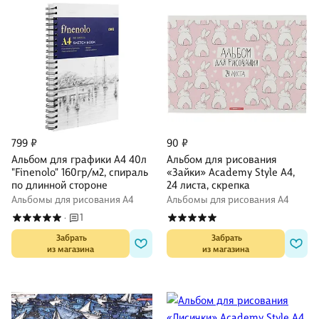
799 ₽
90 ₽
Альбом для графики А4 40л
Альбом для рисования
"Finenolo" 160гр/м2, спираль
«Зайки» Academy Style А4,
по длинной стороне
24 листа, скрепка
Альбомы для рисования А4
Альбомы для рисования А4
1
·
 Забрать

 Забрать

из магазина
из магазина