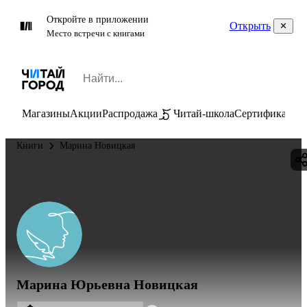
Откройте в приложении
Открыть
Место встречи с книгами
Магазины
Акции
Распродажа
Читай-школа
Сертификаты
П
Книги
Марина Новицкая
Марина Юрьевна Новицкая