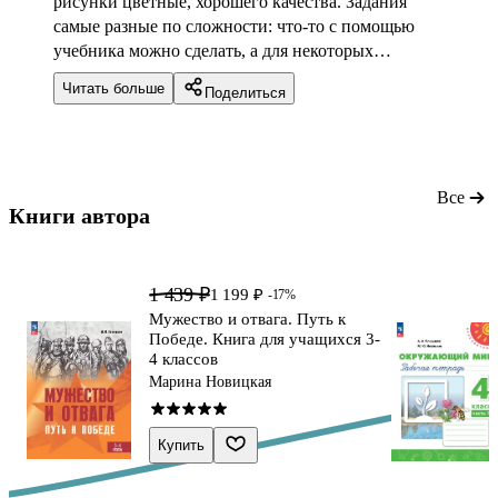
рисунки цветные, хорошего качества. Задания
самые разные по сложности: что-то с помощью
учебника можно сделать, а для некоторых
понадобится информация из дополнительных
Читать больше
Поделиться
источников. Много творческих заданий, есть
проекты и лабораторные. Шрифт крупный.
Иногда не хватало места для написания ответов.
Все
Книги автора 
1 439 ₽
1 199 ₽
-17%
Мужество и отвага. Путь к
Победе. Книга для учащихся 3-
4 классов
Марина Новицкая
Купить