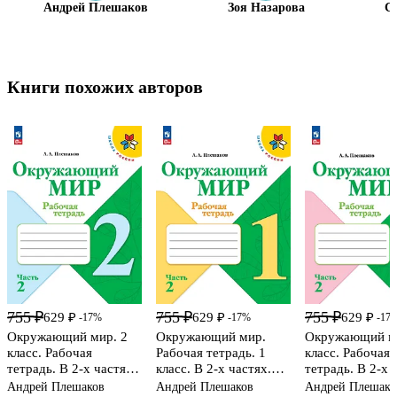
Андрей Плешаков
Зоя Назарова
С
Книги похожих авторов
755 ₽
755 ₽
755 ₽
629 ₽
629 ₽
629 ₽
-17%
-17%
-17
Окружающий мир. 2
Окружающий мир.
Окружающий ми
класс. Рабочая
Рабочая тетрадь. 1
класс. Рабочая
тетрадь. В 2-х частях.
класс. В 2-х частях.
тетрадь. В 2-х 
Часть 2
Часть 2
Часть 2
Андрей Плешаков
Андрей Плешаков
Андрей Плешако