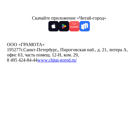
Скачайте приложение «Читай-город»
ООО «ГРАМОТА»
195277
г.Санкт-Петербург,
,
Пироговская наб., д. 21, литера А,
офис 63, часть помещ. 12-Н, ком. 29
,
8 495 424-84-44
www.chitai-gorod.ru/