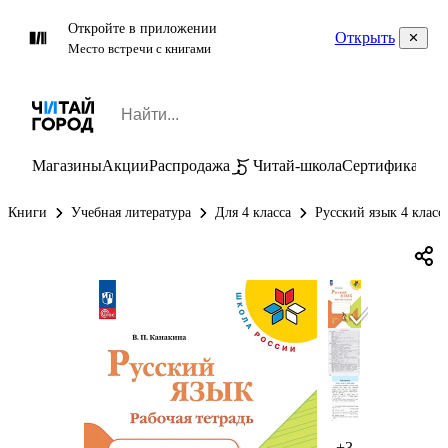
Откройте в приложении
Открыть
Место встречи с книгами
Магазины
Акции
Распродажа
Читай-школа
Сертификаты
П
Книги
Учебная литература
Для 4 класса
Русский язык 4 класс
+3