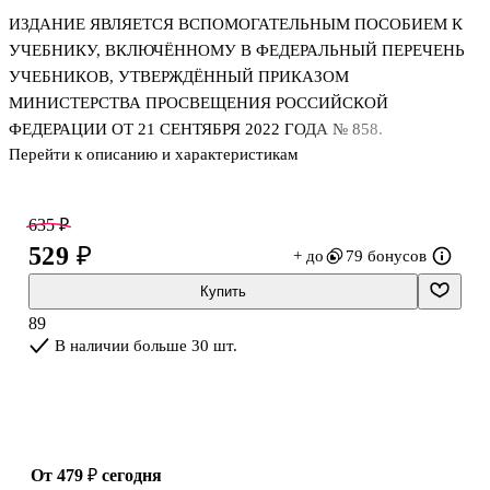
ИЗДАНИЕ ЯВЛЯЕТСЯ ВСПОМОГАТЕЛЬНЫМ ПОСОБИЕМ К
УЧЕБНИКУ, ВКЛЮЧЁННОМУ В ФЕДЕРАЛЬНЫЙ ПЕРЕЧЕНЬ
УЧЕБНИКОВ, УТВЕРЖДЁННЫЙ ПРИКАЗОМ
МИНИСТЕРСТВА ПРОСВЕЩЕНИЯ РОССИЙСКОЙ
ФЕДЕРАЦИИ ОТ 21 СЕНТЯБРЯ 2022 ГОДА № 858.
Перейти к описанию и характеристикам
Рабочая тетрадь подготовлена к учебнику «Русский язык. 4
класс» (авт. В.П. Канакина, В.Г. Горецкий), доработанному в
635 ₽
соответствии с требованиями Федерального государственного
529 ₽
+ до
79 бонусов
образовательного стандарта начального общего образования
(Приказ Министерства просвещения РФ № 286 от 31.05.2021 г.).
Купить
В пособии содержатся упражнения, которые повышают интерес
89
к учебному процессу, направлены на формирование навыков
В наличии больше 30 шт.
учебной деятельности, текстовых умений, речевого и
логического мышления. Задания тетра
от 479 ₽
сегодня