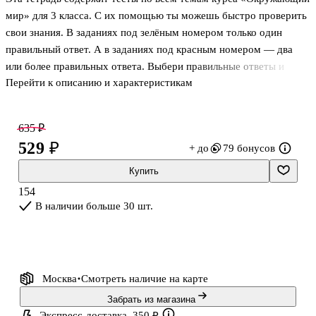
мир» для 3 класса. С их помощью ты можешь быстро проверить
свои знания. В заданиях под зелёным номером только один
правильный ответ. А в заданиях под красным номером — два
или более правильных ответа. Выбери правильные ответы и
Перейти к описанию и характеристикам
отметь их (закрась кружок). В конце тетради имеются ответы на
все тесты. Но не спеши смотреть туда. Постарайся выполнить
работу самостоятельно. И только после этого можешь проверить
635 ₽
себя. Пособие подготовлено в соответствии с требованиями
529 ₽
+ до
79 бонусов
Федерального государственного образовательного стандарта
начального общего образования. В тетради представлены тесты
Купить
для 3 класса, предназначенные для поурочного контроля и с
154
В наличии больше 30 шт.
Москва
Смотреть наличие
на карте
Забрать из магазина
Экспресс-доставка, 350 ₽