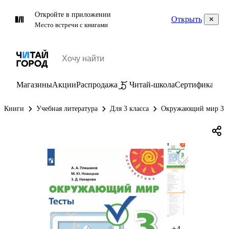
Откройте в приложении
Открыть
Место встречи с книгами
Магазины
Акции
Распродажа
Читай-школа
Сертификаты
П
Книги
Учебная литература
Для 3 класса
Окружающий мир 3 к
+4