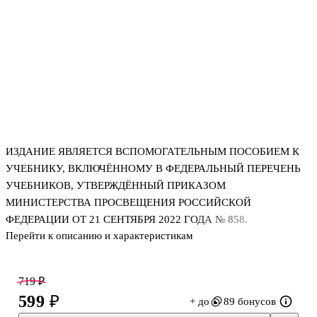
ИЗДАНИЕ ЯВЛЯЕТСЯ ВСПОМОГАТЕЛЬНЫМ ПОСОБИЕМ К
УЧЕБНИКУ, ВКЛЮЧЁННОМУ В ФЕДЕРАЛЬНЫЙ ПЕРЕЧЕНЬ
УЧЕБНИКОВ, УТВЕРЖДЁННЫЙ ПРИКАЗОМ
МИНИСТЕРСТВА ПРОСВЕЩЕНИЯ РОССИЙСКОЙ
ФЕДЕРАЦИИ ОТ 21 СЕНТЯБРЯ 2022 ГОДА № 858.
Перейти к описанию и характеристикам
Рабочая тетрадь для 4 класса (в двух частях) подготовлена к
учебнику «Окружающий мир. 4 класс» (авт. А.А. Плешакова,
719 ₽
Е.А.Крючковой), доработанному в соответствии с требованиями
599 ₽
+ до
89 бонусов
Федерального государственного образовательного стандарта