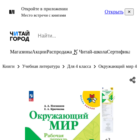
Откройте в приложении
Открыть
Место встречи с книгами
Магазины
Акции
Распродажа
Читай-школа
Сертификаты
П
Книги
Учебная литература
Для 4 класса
Окружающий мир 4 к
+3