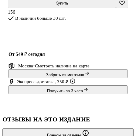
начального общего образования (Приказ Министерства
Купить
просвещения РФ № 286 от 31.05.2021 г.). В учебном пособии
156
содержатся упражнения, которые помогают обучающимся
В наличии больше 30 шт.
обобщить и систематизировать знания, сформировать
практические умения и навыки. Материал рабочей т
от 549 ₽
сегодня
Москва
Смотреть наличие
на карте
Забрать из магазина
Экспресс-доставка, 350 ₽
Получить за 3 часа
ОТЗЫВЫ НА ЭТО ИЗДАНИЕ
Бонусы за отзывы