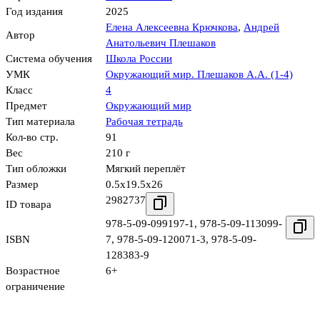
Год издания
2025
Елена Алексеевна Крючкова
,
Андрей
Автор
Анатольевич Плешаков
Система обучения
Школа России
УМК
Окружающий мир. Плешаков А.А. (1-4)
Класс
4
Предмет
Окружающий мир
Тип материала
Рабочая тетрадь
Кол-во стр.
91
Вес
210 г
Тип обложки
Мягкий переплёт
Размер
0.5x19.5x26
2982737
ID товара
978-5-09-099197-1
,
978-5-09-113099-
ISBN
7
,
978-5-09-120071-3
,
978-5-09-
128383-9
Возрастное
6+
ограничение