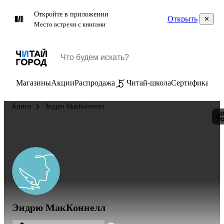
Откройте в приложении
Открыть
Место встречи с книгами
Магазины
Акции
Распродажа
Читай-школа
Сертификаты
П
Книги
Эндрю МакКоннелл
Эндрю МакКоннелл