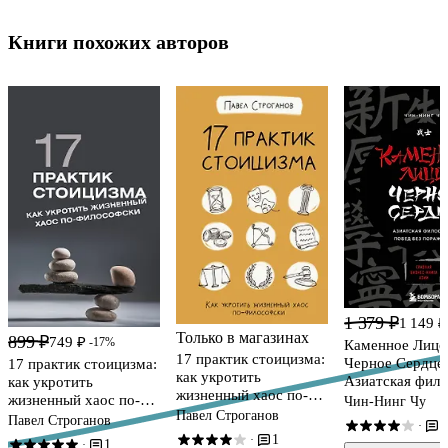
Книги похожих авторов
1 379 ₽
1 149 ₽
Только в магазинах
899 ₽
749 ₽
-17%
Каменное Лицо
17 практик стоицизма:
Черное Сердце.
17 практик стоицизма:
как укротить
Азиатская фил
как укротить
жизненный хаос по-
побед без пора
жизненный хаос по-
Чин-Нинг Чу
философски
Павел Строганов
философски
Павел Строганов
7
·
1
·
1
·