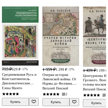
755 ₽
1 559 ₽
629 ₽
-17%
1 299 ₽
-17%
1 439 ₽
1 199 ₽
Средневековая Русь и
Очерки истории
Центурионы Ив
Константинополь.
Ливонской войны. От
Грозного. Воев
Дипломатические
Нарвы до Феллина.
головы московс
отношения в конце
1558-1561 гг.
Елена Малето
Виталий Пенской
войска второй
Виталий Пенско
XIV — середине ХV в.
половины XVI в
2
·
1
·
Купить
Купить
Купить