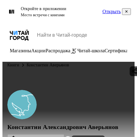
Откройте в приложении
Открыть
Место встречи с книгами
Магазины
Акции
Распродажа
Читай-школа
Сертификаты
П
Книги
Константин Аверьянов
Константин Александрович Аверьянов