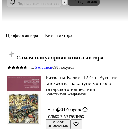
1 подписчик
Подписаться на автора
Профиль автора
Книги автора
Самая популярная книга автора
6 отзывов
698 покупок
·
Битва на Калке. 1223 г. Русские
княжества накануне монголо-
татарского нашествия
Константин Аверьянов
+ до
94 бонусов
Только в магазинах
 Забрать

из магазина