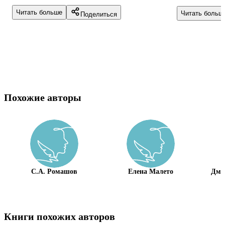
поддержавшего своими не всегда
государства.
Читать больше
Читать больш
Поделиться
популярными действиями молодое...
о...
Похожие авторы
С.А. Ромашов
Елена Малето
Дми
Книги похожих авторов