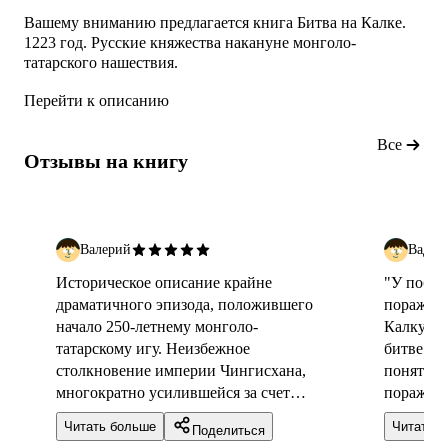
Вашему вниманию предлагается книга Битва на Калке.
1223 год. Русские княжества накануне монголо-
татарского нашествия.
Перейти к описанию
Все
Отзывы на книгу
Валерий
Вадим
Историческое описание крайне
"У побед
драматичного эпизода, положившего
поражени
начало 250-летнему монголо-
Калку то
татарскому игу. Неизбежное
битве у н
столкновение империи Чингисхана,
понятно,
многократно усилившейся за счет
поражени
покорения ряда других стран Востока,
больше ц
Читать больше
Читать 
Поделиться
и ставшей на тот момент