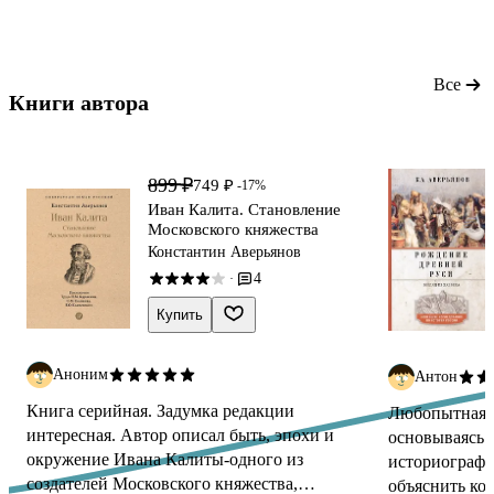
раздробленной Руси, утратившей
единоначалие еще за 100 лет до этого,
где интересы собственной вотчины для
каждого из князей были приоритетнее
Все
Книги автора 
общерусских. Что, к сожалению, и
предопределило исход сражения.
899 ₽
749 ₽
-17%
Иван Калита. Становление
Московского княжества
Константин Аверьянов
4
·
Купить
Аноним
Антон
Книга серийная. Задумка редакции
Любопытная к
интересная. Автор описал быть, эпохи и
основываясь 
окружение Ивана Калиты-одного из
историографи
создателей Московского княжества,
объяснить ко