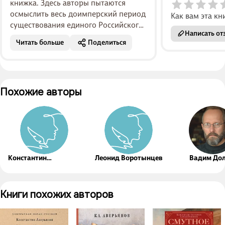
книжка. Здесь авторы пытаются
осмыслить весь доимперский период
Как вам эта кн
существования единого Российского
Написать от
государства. В этом деле они порой
Читать больше
Поделиться
поднимаются до уровня настоящей
историос...
Похожие авторы
Константин
Леонид Воротынцев
Вадим Дол
Аверьянов
Книги похожих авторов