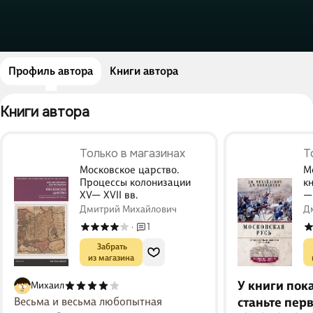
Профиль автора
Книги автора
Книги автора 
Только в магазинах
Т
Московское царство.
М
Процессы колонизации
к
XV— XVII вв.
— 
Дмитрий Михайлович
Д
Д
1
·
 Забрать

из магазина
У книги пок
Михаил
Весьма и весьма любопытная
станьте пер