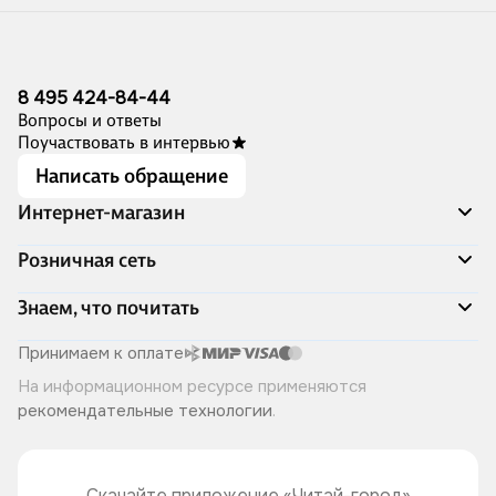
8 495 424-84-44
Вопросы и ответы
Поучаствовать в интервью
Написать обращение
Интернет-магазин
Акции
Розничная сеть
Распродажа
Доставка и оплата
Адреса магазинов
Знаем, что почитать
Программа лояльности
Книжный Дозор
Подарочные сертификаты
О компании
Скоро в продаже
Принимаем к оплате
Правила продажи
Читай-город для бизнеса
Эксклюзивные новинки
На информационном ресурсе применяются
Политика конфиденциальности
Хотите у нас работать?
Лучшие из лучших
рекомендательные технологии
.
Читай-журнал
Книжные циклы
Что ещё почитать?
Скачайте приложение «Читай-город»