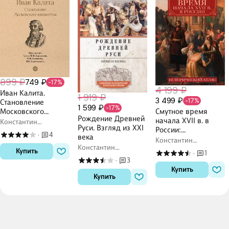
899 ₽
749 ₽
-17%
4 199 ₽
Иван Калита.
1 919 ₽
3 499 ₽
-17%
Становление
1 599 ₽
-17%
Московского
Смутное время
Рождение Древней
княжества
начала XVII в. в
Константин
Руси. Взгляд из XXI
России:
Аверьянов
4
·
века
Исторический атлас
Константин
Константин
Аверьянов, С.А.
Купить
1
·
Аверьянов
Ромашов
3
·
Купить
Купить