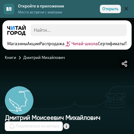
Откройте в приложении
Открыть
Место встречи с книгами
Магазины
Акции
Распродажа
Читай-школа
Сертификаты
Прог
Книги
Дмитрий Михайлович
Дмитрий Моисеевич Михайлович
Подписаться на автора