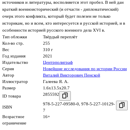
источников и литературы, восполняется этот пробел. В ней дан
краткий военно­исторический (и отчасти - дипломатический)
очерк этого конфликта, который будет полезен не только
историкам, но и всем, кто интересуется и русской историей, и в
особенности историей русского военного дела XVI в.
Тип обложки
Твёрдый переплёт
Кол-во стр.
255
Вес
310 г
Год издания
2021
Издательство
Центрполиграф
Серия
Новейшие исследования по истории России
Автор
Виталий Викторович Пенской
Иллюстратор
Галеева Я. А.
Размер
1.6x13.5x20.7
2855592
ID товара
978-5-227-09580-0
,
978-5-227-10129-
ISBN
7
Возрастное
16+
ограничение