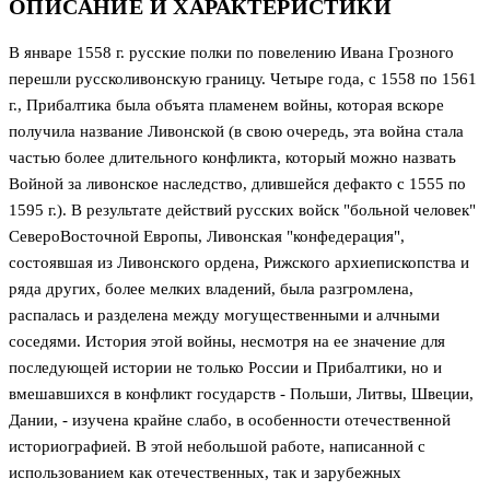
ОПИСАНИЕ И ХАРАКТЕРИСТИКИ
В январе 1558 г. русские полки по повелению Ивана Грозного
перешли русско­ливонскую границу. Четыре года, с 1558 по 1561
г., Прибалтика была объята пламенем войны, которая вскоре
получила название Ливонской (в свою очередь, эта война стала
частью более длительного конфликта, который можно назвать
Войной за ливонское наследство, длившейся де­факто с 1555 по
1595 г.). В результате действий русских войск "больной человек"
Северо­Восточной Европы, Ливонская "конфедерация",
состоявшая из Ливонского ордена, Рижского архиепископства и
ряда других, более мелких владений, была разгромлена,
распалась и разделена между могущественными и алчными
соседями. История этой войны, несмотря на ее значение для
после­дующей истории не только России и Прибалтики, но и
вмешавшихся в конфликт государств - Польши, Литвы, Швеции,
Дании, - изучена крайне слабо, в особенности отечественной
историографией. В этой небольшой работе, написанной с
использованием как отечественных, так и зарубежных