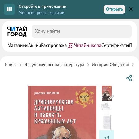
Откройте в приложении
Открыть
Место встречи с книгами
Магазины
Акции
Распродажа
Читай-школа
Сертификаты
Прог
Книги
Нехудожественная литература
История. Общество
Р
+3