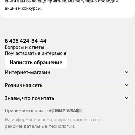
книги вам было ещё приятнее, мы регулярно проводим
акции и конкурсы.
8 495 424-84-44
Вопросы и ответы
Поучаствовать в интервью
Написать обращение
Интернет-магазин
Акции
Розничная сеть
Распродажа
Доставка и оплата
Адреса магазинов
Знаем, что почитать
Программа лояльности
Книжный Дозор
Подарочные сертификаты
О компании
Скоро в продаже
Принимаем к оплате
Правила продажи
Читай-город для бизнеса
Эксклюзивные новинки
На информационном ресурсе применяются
Политика конфиденциальности
Хотите у нас работать?
Лучшие из лучших
рекомендательные технологии
.
Читай-журнал
Книжные циклы