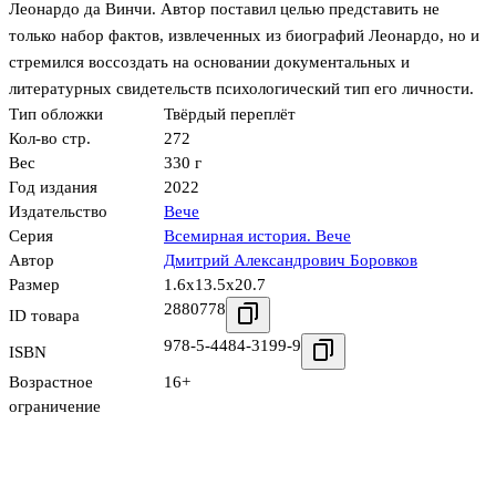
Леонардо да Винчи. Автор поставил целью представить не
только набор фактов, извлеченных из биографий Леонардо, но и
стремился воссоздать на основании документальных и
литературных свидетельств психологический тип его личности.
Тип обложки
Твёрдый переплёт
Кол-во стр.
272
Вес
330 г
Год издания
2022
Издательство
Вече
Серия
Всемирная история. Вече
Автор
Дмитрий Александрович Боровков
Размер
1.6x13.5x20.7
2880778
ID товара
978-5-4484-3199-9
ISBN
Возрастное
16+
ограничение