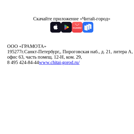
Скачайте приложение «Читай-город»
ООО «ГРАМОТА»
195277
г.Санкт-Петербург,
,
Пироговская наб., д. 21, литера А,
офис 63, часть помещ. 12-Н, ком. 29
,
8 495 424-84-44
www.chitai-gorod.ru/