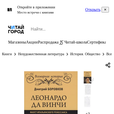
Откройте в приложении
Открыть
Место встречи с книгами
Магазины
Акции
Распродажа
Читай-школа
Сертификаты
П
Книги
Нехудожественная литература
История. Общество
Всем
+3