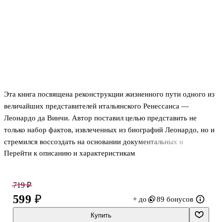
Эта книга посвящена реконструкции жизненного пути одного из
величайших представителей итальянского Ренессанса —
Леонардо да Винчи. Автор поставил целью представить не
только набор фактов, извлеченных из биографий Леонардо, но и
стремился воссоздать на основании документальных и
Перейти к описанию и характеристикам
литературных свидетельств психологический тип его личности.
719 ₽
599 ₽
+ до
89 бонусов
Купить