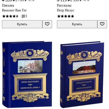
4 559 ₽
3 119 ₽
3 799 ₽
2 599 ₽
-17%
-17%
Письма
Рассказы
Винсент Ван Гог
Петр Нилус
3
·
Купить
Купить