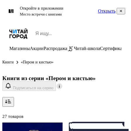
Откройте в приложении
Открыть
Место встречи с книгами
Магазины
Акции
Распродажа
Читай-школа
Сертификаты
П
Книги
«Пером и кистью»
Книги из серии «Пером и кистью»
Подписаться на серию
27 товаров