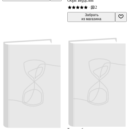
Обри Бердслей
2
·
 Забрать

из магазина