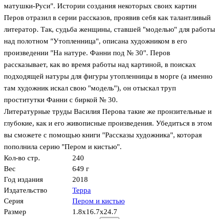
матушки-Руси". Истории создания некоторых своих картин
Перов отразил в серии рассказов, проявив себя как талантливый
литератор. Так, судьба женщины, ставшей "моделью" для работы
над полотном "Утопленница", описана художником в его
произведении "На натуре. Фанни под № 30". Перов
рассказывает, как во время работы над картиной, в поисках
подходящей натуры для фигуры утопленницы в морге (а именно
там художник искал свою "модель"), он отыскал труп
проститутки Фанни с биркой № 30.
Литературные труды Василия Перова такие же пронзительные и
глубокие, как и его живописные произведения. Убедиться в этом
вы сможете с помощью книги "Рассказы художника", которая
пополнила серию "Пером и кистью".
Кол-во стр.
240
Вес
649 г
Год издания
2018
Издательство
Терра
Серия
Пером и кистью
Размер
1.8x16.7x24.7