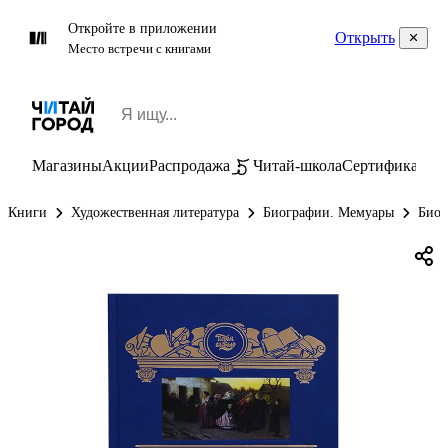
Откройте в приложении
Открыть
Место встречи с книгами
Магазины
Акции
Распродажа
Читай-школа
Сертификаты
П
Книги
Художественная литература
Биографии. Мемуары
Биог