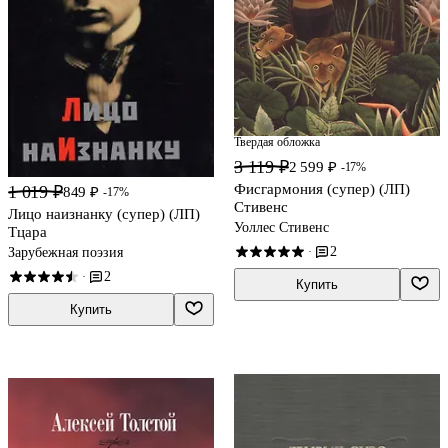
Твердая обложка
3 119 ₽
2 599 ₽
-17%
Фисгармония (супер) (ЛП)
1 019 ₽
849 ₽
-17%
Стивенс
Лицо наизнанку (супер) (ЛП)
Уоллес Стивенс
Тцара
2
Зарубежная поэзия
·
2
·
Купить
Купить