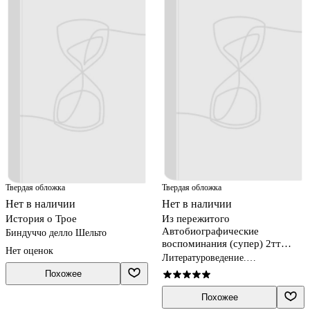
Твердая обложка
Твердая обложка
Нет в наличии
Нет в наличии
История о Трое
Из пережитого
Автобиографические
Биндуччо делло Шельто
воспоминания (супер) 2тт
Нет оценок
(компл. 2кн.) (ЛитПам)
Литературоведение.
Гиляров-Платонов
Фольклористика
Похожее
Похожее