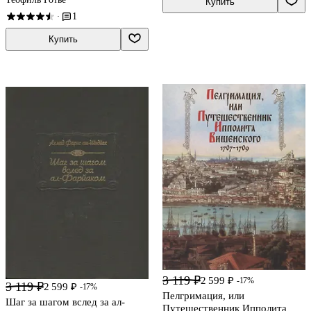
Купить
1
·
Купить
3 119 ₽
2 599 ₽
-17%
3 119 ₽
2 599 ₽
-17%
Пелгримация, или
Шаг за шагом вслед за ал-
Путешественник Ипполита