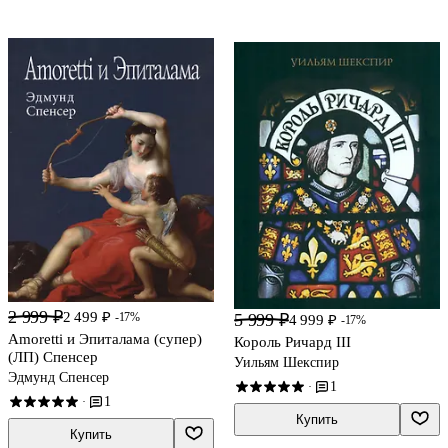
2 999 ₽
2 499 ₽
-17%
5 999 ₽
4 999 ₽
-17%
Amoretti и Эпиталама (супер)
Король Ричард III
(ЛП) Спенсер
Уильям Шекспир
Эдмунд Спенсер
1
·
1
·
Купить
Купить