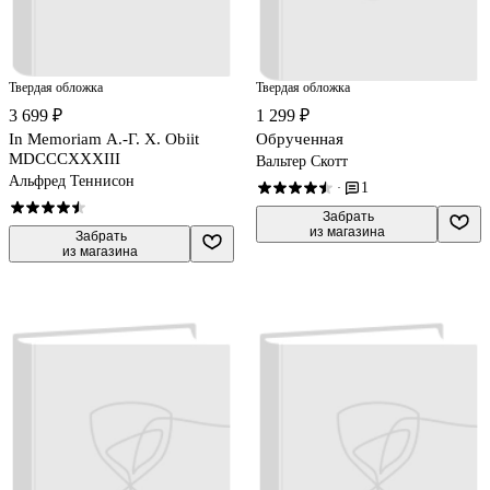
Твердая обложка
Твердая обложка
3 699 ₽
1 299 ₽
In Memoriam А.-Г. Х. Obiit
Обрученная
MDCCCXXXIII
Вальтер Скотт
Альфред Теннисон
1
·
 Забрать

из магазина
 Забрать

из магазина