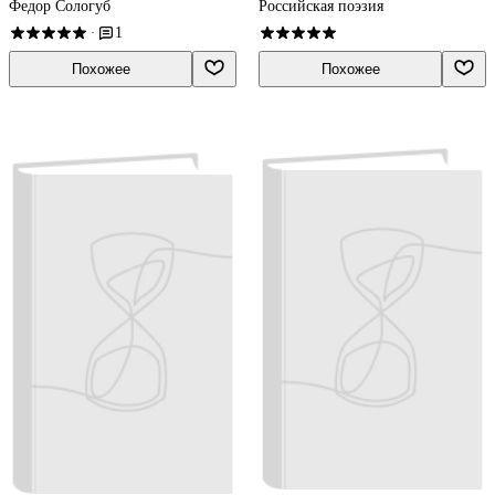
третий. Стихотворения и
Федор Сологуб
Российская поэзия
поэмы. 1914-1927
1
·
Похожее
Похожее