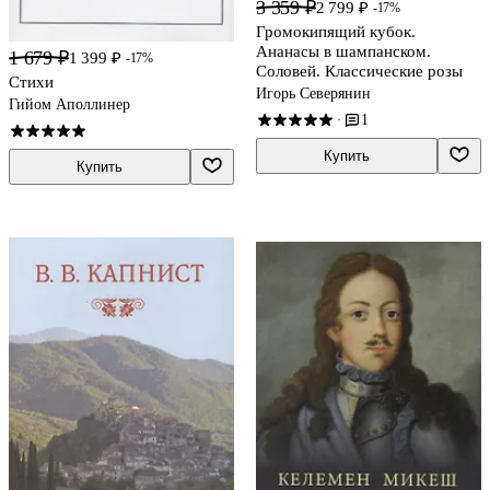
3 359 ₽
2 799 ₽
-17%
Громокипящий кубок.
Ананасы в шампанском.
1 679 ₽
1 399 ₽
-17%
Соловей. Классические розы
Стихи
Игорь Северянин
Гийом Аполлинер
1
·
Купить
Купить