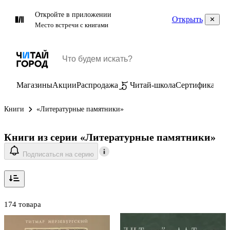
Откройте в приложении
Открыть
Место встречи с книгами
Магазины
Акции
Распродажа
Читай-школа
Сертификаты
П
Книги
«Литературные памятники»
Книги из серии «Литературные памятники»
Подписаться на серию
174 товара