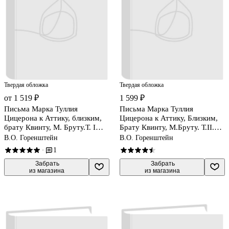
Твердая обложка
Твердая обложка
от 1 519 ₽
1 599 ₽
Письма Марка Туллия
Письма Марка Туллия
Цицерона к Аттику, близким,
Цицерона к Аттику, Близким,
брату Квинту, М. Бруту.Т. I
Брату Квинту, М.Бруту. Т.II.
годы 68-51
годы 51-46
В.О. Горенштейн
В.О. Горенштейн
1
·
 Забрать

 Забрать

из магазина
из магазина