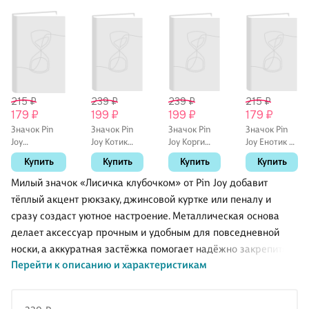
215 ₽
239 ₽
239 ₽
215 ₽
179 ₽
199 ₽
199 ₽
179 ₽
Значок Pin
Значок Pin
Значок Pin
Значок Pin
Joy
Joy Котик
Joy Корги
Joy Енотик с
Динозаврик с
Chill
(металл) (12-
печеньем
Купить
Купить
Купить
Купить
улыбкой
(металл) (12-
08599-011)
(металл) (12-
(металл) (12-
08599-928)
08599-564)
Милый значок «Лисичка клубочком» от Pin Joy добавит
08599-004)
тёплый акцент рюкзаку, джинсовой куртке или пеналу и
сразу создаст уютное настроение. Металлическая основа
делает аксессуар прочным и удобным для повседневной
носки, а аккуратная застёжка помогает надёжно закрепить
Перейти к описанию и характеристикам
значок на ткани. Такой пин подойдёт детям от 6 лет,
подросткам и всем, кто любит тему животных, а ещё станет
небольшим, но запоминающимся подарком.