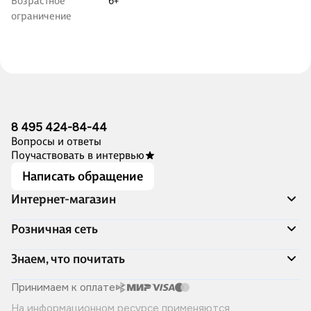
Возрастное
6+
ограничение
8 495 424-84-44
Вопросы и ответы
Поучаствовать в интервью
Написать обращение
Интернет-магазин
Акции
Розничная сеть
Распродажа
Доставка и оплата
Адреса магазинов
Знаем, что почитать
Программа лояльности
Книжный Дозор
Подарочные сертификаты
О компании
Скоро в продаже
Принимаем к оплате
Правила продажи
Читай-город для бизнеса
Эксклюзивные новинки
На информационном ресурсе применяются
Политика конфиденциальности