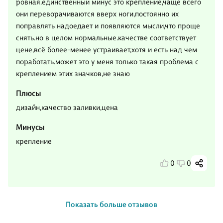
ровная.единственный минус это крепление,чаще всего
они переворачиваются вверх ноги,постоянно их
поправлять надоедает и появляются мысли,что проще
снять.но в целом нормальные.качестве соответствует
цене,всё более-менее устраивает,хотя и есть над чем
поработать.может это у меня только такая проблема с
креплением этих значков,не знаю
Плюсы
дизайн,качество заливки,цена
Минусы
крепление
0
0
Показать больше отзывов