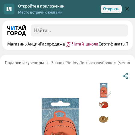
Откройте в приложении
Открыть
Место встречи с книгами
Магазины
Акции
Распродажа
Читай-школа
Сертификаты
Прог
Подарки и сувениры
Значок Pin Joy Лисичка клубочком (металл) 