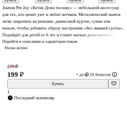
Купить
Купить
Купить
Купить
(черный)
08599-923)
(металл) (12-
Значок Pin Joy «Котик Дома посижу» — небольшой аксессуар
(металл) (12-
08599-928)
08599-920)
для тех, кто ценит уют и любит котиков. Металлический значок
легко закрепить на рюкзаке, джинсовой куртке, сумке или
пенале, чтобы добавить образу настроение «без лишней суеты».
Подойдёт для детей от 6 лет и станет милым дополнением к
Перейти к описанию и характеристикам
подарку — например, вместе с открыткой или книгой из Читай-
Милые котики
город.
239 ₽
199 ₽
+ до
29 бонусов
Купить
1
Последний экземпляр