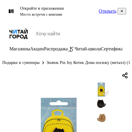
Откройте в приложении
Открыть
Место встречи с книгами
Магазины
Акции
Распродажа
Читай-школа
Сертификаты
П
Подарки и сувениры
Значок Pin Joy Котик Дома посижу (металл) (1