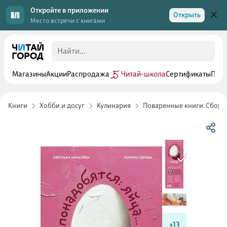
Откройте в приложении
Открыть
Место встречи с книгами
Магазины
Акции
Распродажа
Читай-школа
Сертификаты
Прог
Книги
Хобби и досуг
Кулинария
Поваренные книги. Сборн
+13