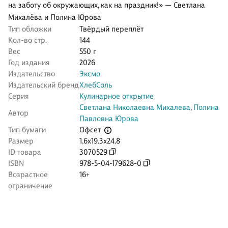
на заботу об окружающих, как на праздник!» — Светлана
Михалёва и Полина Юрова
Тип обложки
Твёрдый переплёт
Кол-во стр.
144
Вес
550 г
Год издания
2026
Издательство
Эксмо
Издательский бренд
ХлебСоль
Серия
Кулинарное открытие
Светлана Николаевна Михалева
,
Полина
Автор
Павловна Юрова
Офсет
Тип бумаги
Размер
1.6x19.3x24.8
ID товара
3070529
ISBN
978-5-04-179628-0
Возрастное
16+
ограничение