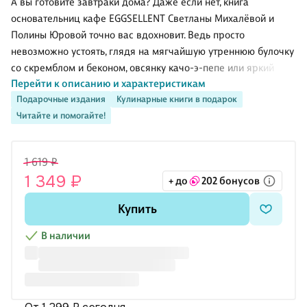
А вы готовите завтраки дома? Даже если нет, книга
основательниц кафе EGGSELLENT Светланы Михалёвой и
Полины Юровой точно вас вдохновит. Ведь просто
невозможно устоять, глядя на мягчайшую утреннюю булочку
со скремблом и беконом, овсянку качо-э-пепе или яркий
Перейти к описанию и характеристикам
матча-тост. Дополните их чашкой свежесваренного кофе — и
Подарочные издания
Кулинарные книги в подарок
вот она, красота и магия утра.
Читайте и помогайте!
История EGGSELLENT началась с простого желания: давай
сделаем классный завтрак для друзей? И вот уже больше 7
1 619 ₽
лет Полина и Света встречают в четырех кафе гостей
1 349 ₽
+ до
202 бонусов
Москвы и Петербурга. А теперь вы сможете приготовить их
фирменные блюда у себя дома!
Купить
Внутри вас ждет более 55 рецептов.
В наличии
С главой «Завтрак-конструктор» вы освоите базу: яич