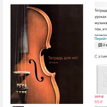
Тетрад
уроках
музыка
тем, к
развор
Перейт
мелова
2 
рюкзак
заняти
С эти
107 ₽
89 ₽
Шарико