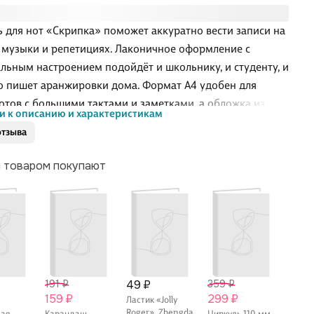
ь для нот «Скрипка» поможет аккуратно вести записи на
 музыки и репетициях. Лаконичное оформление с
льным настроением подойдёт и школьнику, и студенту, и
то пишет аранжировки дома. Формат А4 удобен для
отов с большими тактами и заметками, а обложка из
и к описанию и характеристикам
нного картона защищает листы от замятий в папке или
отзыва
е. Тетрадь Listoff пригодится для сольфеджио, хора и
й на инструменте.
м товаром покупают
191 ₽
49 ₽
359 ₽
54 ₽
159 ₽
299 ₽
45 ₽
Ластик «Jolly
Roger», Zhengda
вая
Карандаш
Циркуль 110 мм,
Тетра