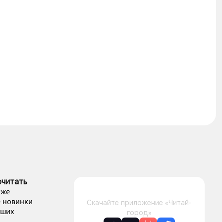
очитать
аже
 новинки
Скачайте приложение «Читай-
чших
город»