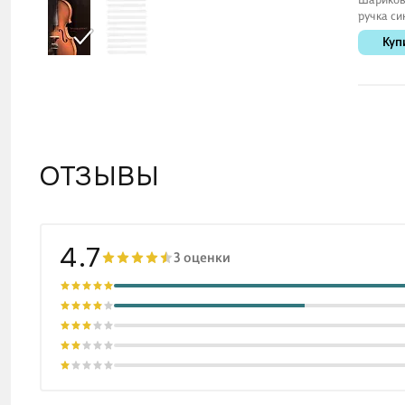
ручка си
108, Eric
Куп
ОТЗЫВЫ
4.7
3 оценки