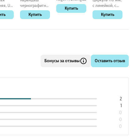
няя, U-
чернографитный
с линейкой, с
клетк
Купить
h Krause
технический, Н,
грифелями
«Путе
ить
Купить
Купить
К
шестигранный,
кота»
Koh-I-Noor
ассор
12 лис
Бонусы за отзывы
Оставить отзыв
2
1
0
0
0