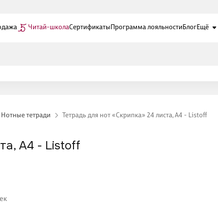
одажа
Читай-школа
Сертификаты
Программа лояльности
Блог
Ещё
Нотные тетради
Тетрадь для нот «Скрипка» 24 листа, А4 - Listoff
, А4 - Listoff
ек