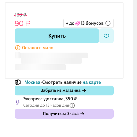
108 ₽
90 ₽
+ до
13 бонусов
Купить
Осталось мало
Москва
Смотреть наличие
на карте
Забрать из магазина
Экспресс-доставка, 350 ₽
Сегодня до 13 часов дня
Получить за 3 часа
131 ₽
203 ₽
203 ₽
35
109 ₽
169 ₽
169 ₽
29
дь в
Маркер
Ластик
Маркер
Но