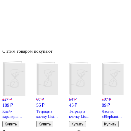
С этим товаром покупают
227 ₽
66 ₽
54 ₽
107 ₽
189 ₽
55 ₽
45 ₽
89 ₽
Клей-
Тетрадь в
Тетрадь в
Ластик
карандаш
клетку Listoff
клетку Listoff
«Elephant
«Extra», Erich
«Классическая
«Классическая
300/60»,
Купить
Купить
Купить
Купить
Krause, 15 г
серия» в
серия» в
Koh-i-Noor