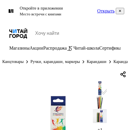
Откройте в приложении
Открыть
Место встречи с книгами
Магазины
Акции
Распродажа
Читай-школа
Сертификаты
П
Канцтовары
Ручки, карандаши, маркеры
Карандаши
Каранда
+1