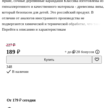
Яркие, сочные деревянные карандаши Классика изготовлены из
ассортименте,
ассортименте,
18 листов
12 листов
гипоаллергенного и качественного материала - древесины липы,
который безопасен для детей. Это российский продукт. В
отличии от аналогов иностранного производства не
подвергаются химической и термической обработке, что также
Перейти к описанию и характеристикам
гарантирует их безопасность и качество.
Карандаши имеют шестигранную форму. Грифель соответствует
227 ₽
4М мягкости по российской шкале. Благодаря качественной
189 ₽
+ до
28 бонусов
проклейке стержня и корпуса, не ломается при падении.
Прекрасно пишут, имеют яркие, насыщенные цвета, хорошо
Купить
смешиваются. Рисунок ложится на бумагу густо, сплошной
348
чёткой линией.
В наличии
Цвета карандашей в наборе (6 цветов): желтый, красный,
зеленый, синий,
от 179 ₽
сегодня