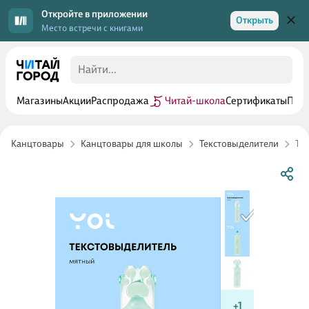
Откройте в приложении
Открыть
Место встречи с книгами
Магазины
Акции
Распродажа
Читай-школа
Сертификаты
Прог
Канцтовары
Канцтовары для школы
Текстовыделители
Те
+1