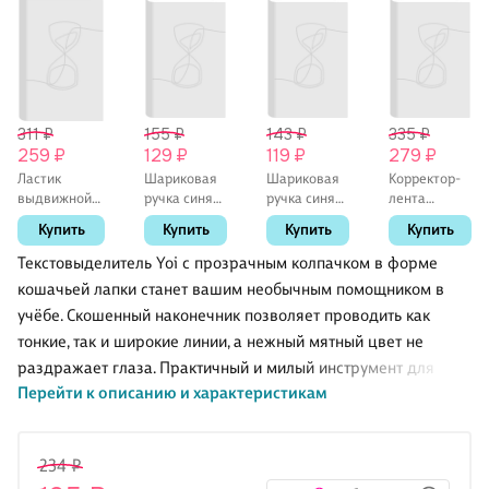
311 ₽
155 ₽
143 ₽
335 ₽
259 ₽
129 ₽
119 ₽
279 ₽
Ластик
Шариковая
Шариковая
Корректор-
выдвижной
ручка синяя
ручка синяя
лента
«Лапка», Yoi,
0,5 мм, MC
автоматическая
«Лапка», Yoi,
Купить
Купить
Купить
Купить
в
Gold,
0,5 мм,
5 мм х 6 м
ассортименте
MunHwa
Pastel, Yoi, в
Текстовыделитель Yoi с прозрачным колпачком в форме
ассортименте
кошачьей лапки станет вашим необычным помощником в
учёбе. Скошенный наконечник позволяет проводить как
тонкие, так и широкие линии, а нежный мятный цвет не
раздражает глаза. Практичный и милый инструмент для
Перейти к описанию и характеристикам
всех, кто любит организовывать информацию.
Yoi — это бренд Читай-города, в которым тщательно
234 ₽
продумана каждая мелкая деталь.