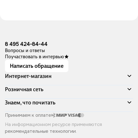
8 495 424-84-44
Вопросы и ответы
Поучаствовать в интервью
Написать обращение
Интернет-магазин
Акции
Розничная сеть
Распродажа
Доставка и оплата
Адреса магазинов
Знаем, что почитать
Программа лояльности
Книжный Дозор
Подарочные сертификаты
О компании
Скоро в продаже
Принимаем к оплате
Правила продажи
Читай-город для бизнеса
Эксклюзивные новинки
На информационном ресурсе применяются
Политика конфиденциальности
Хотите у нас работать?
Лучшие из лучших
рекомендательные технологии
.
Читай-журнал