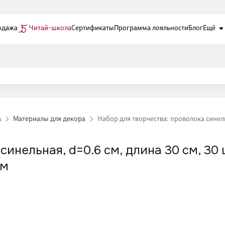
одажа
Читай-школа
Сертификаты
Программа лояльности
Блог
Ещё
а
Материалы для декора
Набор для творчества: проволока синельн
инельная, d=0.6 см, длина 30 см, 30 
ом