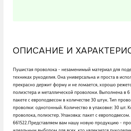
ОПИСАНИЕ И ХАРАКТЕРИ
Пушистая проволока - незаменимый материал для поде
техниках рукоделия. Она универсальна и проста в испол
прекрасно держит форму и не ломается, хорошо режетс
полиэстера и металлической проволоки. Выполнена в 6 б
пакете с европодвесом в количестве 30 штук. Тип прово
проволки: однотонный. Количество в упаковке: 30 шт. Ко
проволока, полиэстер. Упаковка: пакет с европодвесом.
661522.Представляем вам нашу новую продукцию - пров
идеальным выбором для всех, кто увлекается рукодел