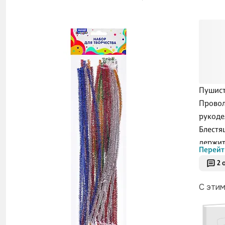
Пушист
Провол
рукоде
Блестя
держит
Перейт
Изгото
2 
провол
см. По
С эти
Тип пр
провол
Количес