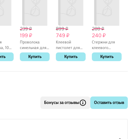
ока, полиэстер. Упаковка: пакет с европодвесом. Тип
: проволока.
239 ₽
899 ₽
288 ₽
299 
199 ₽
749 ₽
240 ₽
249
я
Проволока
Клеевой
Стержни для
Пуши
а, 10
синельная для
пистолет для
клеевого
прово
30 см,
творчества
декорирования
пистолета,
(10цв
ить
Купить
Купить
Купить
К
в
"Пушистая", 6
20W, для
d=7мм*18см, 7
(15см)
цветов, 30
стержней 7мм
штук
пакет)
штук, 0,9 х 30
24266-
см
Бонусы за отзывы
Оставить отзыв