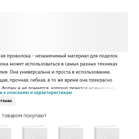
ая проволока - незаменимый материал для поделок.
ока может использоваться в самых разных техниках
лия. Она универсальна и проста в использовании.
щая, прочная, гибкая, в то же время она прекрасно
 форму и не ломается, хорошо режется ножницами.
и к описанию и характеристикам
влена из двух материалов: полиэстера и металлической
отзыва
оки. Выполнена в 6 блестящих цветах. Размер - 0,6х30
ставляется в пакете с европодвесом в количестве 30 штук.
м товаром покупают
оволоки: блестящая. Длина: 30 см. Диаметр: 6 мм. Цвет
ки: однотонный. Количество в упаковке: 30 шт.
тво цветов в наборе: 6. Цвет: ассорти. Материал: