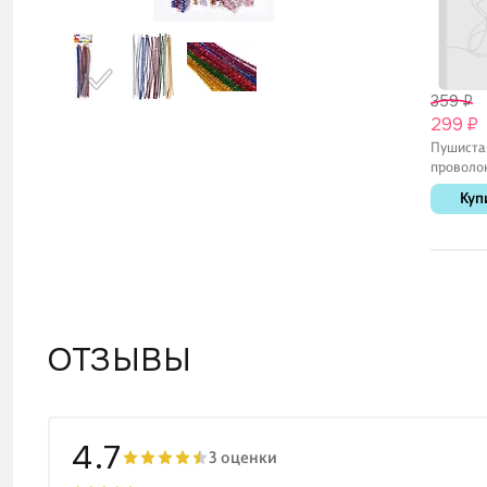
провол
товара
359 ₽
299 ₽
Пушиста
проволок
цветов, 
Куп
50 штук 
пакете
ОТЗЫВЫ
4.7
3 оценки