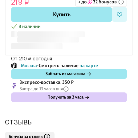
219 ₽
+ до
32 бонусов
праздника своими руками — от домашнего декора до
творческих проектов и фотосъёмок в тёплом, природном
Купить
стиле.
В наличии
от 210 ₽
сегодня
Москва
Смотреть наличие
на карте
Забрать из магазина
Экспресс-доставка, 350 ₽
Завтра до 13 часов дня
Получить за 3 часа
ОТЗЫВЫ
Бонусы за отзывы