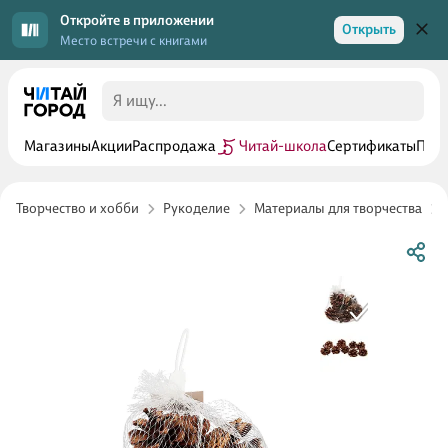
Откройте в приложении
Открыть
Место встречи с книгами
Магазины
Акции
Распродажа
Читай-школа
Сертификаты
Прог
Творчество и хобби
Рукоделие
Материалы для творчества