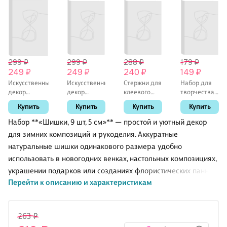
299 ₽
299 ₽
288 ₽
179 ₽
249 ₽
249 ₽
240 ₽
149 ₽
Искусственный
Искусственный
Стержни для
Набор для
декор
декор
клеевого
творчества
«Желуди», 3
«Грибочки
пистолета,
«Подвижные
Купить
Купить
Купить
Купить
см, 10 штук
на
d=7мм*18см,
глазки»,
проволочке»,
7 штук
Mazari
Набор **«Шишки, 9 шт, 5 см»** — простой и уютный декор
2 см, микс, 12
для зимних композиций и рукоделия. Аккуратные
штук
натуральные шишки одинакового размера удобно
использовать в новогодних венках, настольных композициях,
украшении подарков или созданиях флористических панно.
Перейти к описанию и характеристикам
Шишки собраны в компактную сетку: легко хранить,
переносить и доставать по одной, не рассыпая весь набор.
263 ₽
Идеальный выбор для тех, кто любит создавать атмосферу